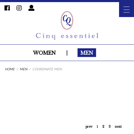
WOMEN
|
MEN
HOME
/
MEN
/
COORDINATE MEN
主役を飾るシルクシャツ
エレガントアロハ
2021/7/29
2021/7/27
今年の夏の柄シャツ！
大人ショーツスタイル
2021/7/26
2021/7/25
夏の羽織とバゲットバッグ
夏らしいカラーシャツで遊ぶ
2021/7/24
2021/7/23
デカバッグでどこへ行こう。
prev
1
2
3
next
2021/7/20