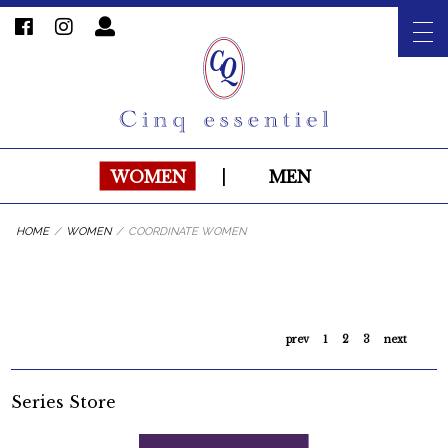
WOMEN
|
MEN
HOME
/
WOMEN
/
COORDINATE WOMEN
【レディース】Faliero Sarti･･･
【レディース】きらめくビジュート
【レディース】ORIAN【オリア
【レディース】BARBA【バルバ】
ングで夏･･･
2014/6/30
【レディース】大人の最旬スポーテ
たまにはボーイッシュに☆こなれカ
ン】 必･･･
リネン･･･
2014/6/28
【レディース】roberto colli･･･
ィMIX･･･
ジュアル･･･
2014/6/27
2014/6/26
prev
1
2
3
next
2014/6/21
2014/6/24
2014/6/23
Series Store