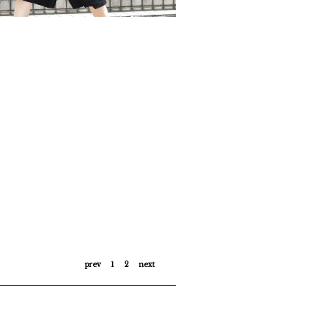
ックを基調にした、モノトーンコーディ･･･
2026/6/19
prev
1
2
next