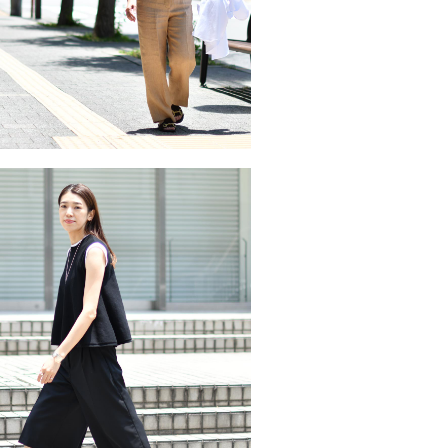
一枚着でもキマルTシャツthree do･･･
2026/6/27