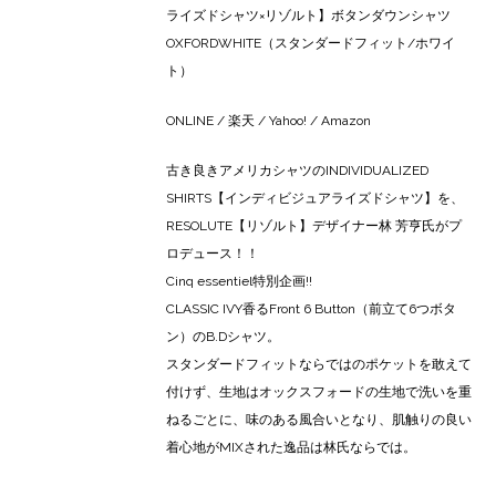
ライズドシャツ×リゾルト】ボタンダウンシャツ
OXFORDWHITE（スタンダードフィット/ホワイ
ト）
ONLINE
/
楽天
/
Yahoo!
/
Amazon
古き良きアメリカシャツのINDIVIDUALIZED
SHIRTS【インディビジュアライズドシャツ】を、
RESOLUTE【リゾルト】デザイナー林 芳亨氏がプ
ロデュース！！
Cinq essentiel特別企画!!
CLASSIC IVY香るFront 6 Button（前立て6つボタ
ン）のB.Dシャツ。
スタンダードフィットならではのポケットを敢えて
付けず、生地はオックスフォードの生地で洗いを重
ねるごとに、味のある風合いとなり、肌触りの良い
着心地がMIXされた逸品は林氏ならでは。