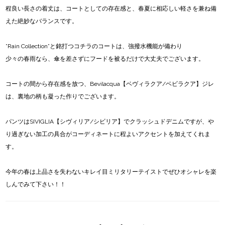
程良い長さの着丈は、コートとしての存在感と、春夏に相応しい軽さを兼ね備
えた絶妙なバランスです。
”Rain Collection”と銘打つコチラのコートは、強撥水機能が備わり
少々の春雨なら、傘を差さずにフードを被るだけで大丈夫でございます。
コートの間から存在感を放つ、Bevilacqua【ベヴィラクア/ベビラクア】ジレ
は、裏地の柄も凝った作りでございます。
パンツはSIVIGLIA【シヴィリア/シビリア】でクラッシュドデニムですが、や
り過ぎない加工の具合がコーディネートに程よいアクセントを加えてくれま
す。
今年の春は上品さを失わないキレイ目ミリタリーテイストでぜひオシャレを楽
しんでみて下さい！！