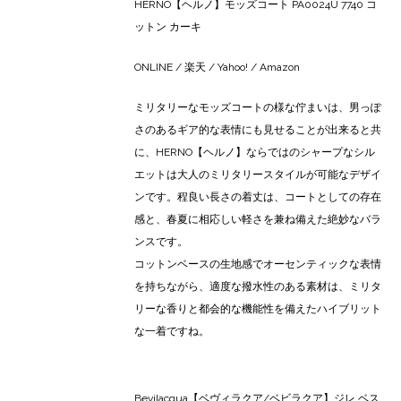
HERNO【ヘルノ】モッズコート PA0024U 7740 コ
ットン カーキ
ONLINE
/
楽天
/
Yahoo!
/
Amazon
ミリタリーなモッズコートの様な佇まいは、男っぽ
さのあるギア的な表情にも見せることが出来ると共
に、HERNO【ヘルノ】ならではのシャープなシル
エットは大人のミリタリースタイルが可能なデザイ
ンです。程良い長さの着丈は、コートとしての存在
感と、春夏に相応しい軽さを兼ね備えた絶妙なバラ
ンスです。
コットンベースの生地感でオーセンティックな表情
を持ちながら、適度な撥水性のある素材は、ミリタ
リーな香りと都会的な機能性を備えたハイブリット
な一着ですね。
Bevilacqua【ベヴィラクア/ベビラクア】ジレ ベス