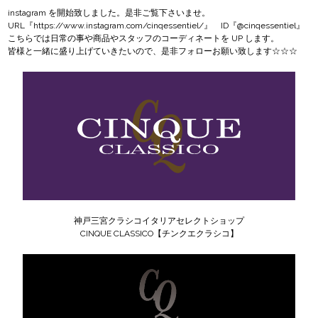
instagram
を開始致しました。是非ご覧下さいませ。
URL『
https://www.instagram.com/cinqessentiel/
』 ID『@cinqessentiel』
こちらでは日常の事や商品やスタッフのコーディネートを UP します。
皆様と一緒に盛り上げていきたいので、是非フォローお願い致します☆☆☆
神戸三宮クラシコイタリアセレクトショップ
CINQUE CLASSICO【チンクエクラシコ】