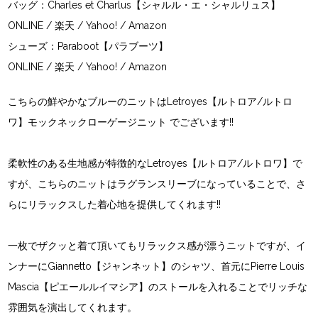
バッグ：Charles et Charlus【シャルル・エ・シャルリュス】
ONLINE
/
楽天
/
Yahoo!
/
Amazon
シューズ：Paraboot【パラブーツ】
ONLINE
/
楽天
/
Yahoo!
/
Amazon
こちらの鮮やかなブルーのニットは
Letroyes【ルトロア/ルトロ
ワ】
モックネックローゲージニット でございます!!
柔軟性のある生地感が特徴的な
Letroyes【ルトロア/ルトロワ】
で
すが、こちらのニットはラグランスリーブになっていることで、さ
らにリラックスした着心地を提供してくれます!!
一枚でザクッと着て頂いてもリラックス感が漂うニットですが、イ
ンナーに
Giannetto【ジャンネット】
のシャツ、首元に
Pierre Louis
Mascia【ピエールルイマシア】
のストールを入れることでリッチな
雰囲気を演出してくれます。