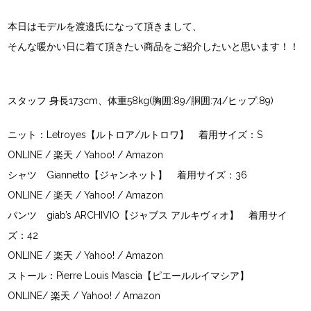
本日はモデルを渡邉氏になって頂きまして、
そんな暖かい日に着て頂きたい商品をご紹介したいと思います！！
スタッフ 身長173cm、体重58kg(胸囲:89/胴囲:74/ヒップ:89)
ニット：Letroyes【ルトロア/ルトロワ】 着用サイズ：S
ONLINE
/
楽天
/
Yahoo!
/
Amazon
シャツ Giannetto【ジャンネット】 着用サイズ：36
ONLINE
/
楽天
/
Yahoo!
/
Amazon
パンツ giab’s ARCHIVIO【ジャブス アルキヴィオ】 着用サイ
ズ：42
ONLINE
/
楽天
/
Yahoo!
/
Amazon
ストール：Pierre Louis Mascia【ピエールルイマシア】
ONLINE
/
楽天
/
Yahoo!
/
Amazon