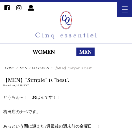
WOMEN
|
MEN
HOME
/
MEN
/
BLOG MEN
/
【MEN】"Simple" is "best".
【MEN】”Simple” is “best”.
Posted on Jul 28, 2017
どうもぉ～！！おばんです！！
梅田店のナベです。
あっという間に迎えた7月最後の週末前の金曜日！！