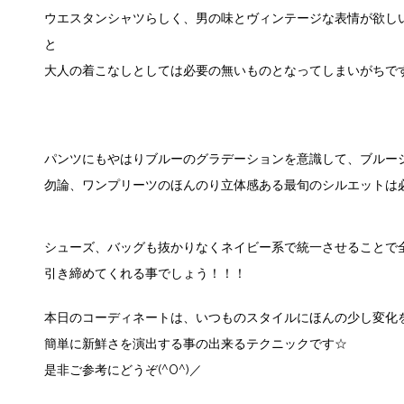
ウエスタンシャツらしく、男の味とヴィンテージな表情が欲し
と
大人の着こなしとしては必要の無いものとなってしまいがちですが
パンツにもやはりブルーのグラデーションを意識して、ブルー
勿論、ワンプリーツのほんのり立体感ある最旬のシルエットは
シューズ、バッグも抜かりなくネイビー系で統一させることで
引き締めてくれる事でしょう！！！
本日のコーディネートは、いつものスタイルにほんの少し変化
簡単に新鮮さを演出する事の出来るテクニックです☆
是非ご参考にどうぞ(^O^)／