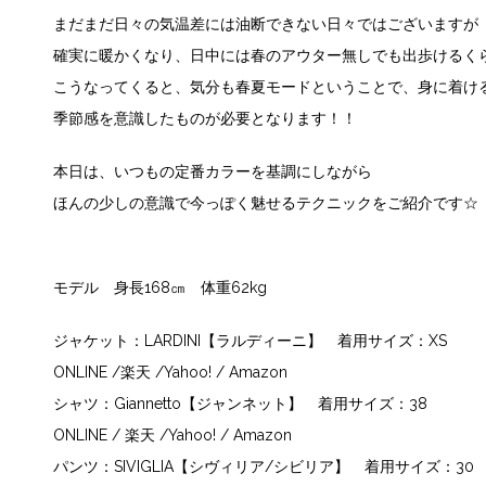
まだまだ日々の気温差には油断できない日々ではございますが
確実に暖かくなり、日中には春のアウター無しでも出歩けるく
こうなってくると、気分も春夏モードということで、身に着け
季節感を意識したものが必要となります！！
本日は、いつもの定番カラーを基調にしながら
ほんの少しの意識で今っぽく魅せるテクニックをご紹介です☆
モデル 身長168㎝ 体重62kg
ジャケット：LARDINI【ラルディーニ】 着用サイズ：XS
ONLINE
/
楽天
/
Yahoo!
/
Amazon
シャツ：Giannetto【ジャンネット】 着用サイズ：38
ONLINE
/
楽天
/
Yahoo!
/
Amazon
パンツ：SIVIGLIA【シヴィリア/シビリア】 着用サイズ：30