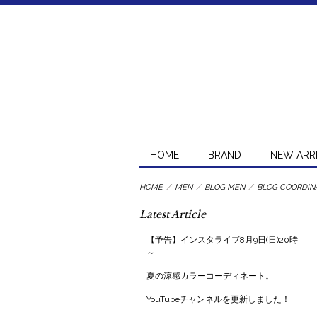
HOME
BRAND
NEW ARR
HOME
/
MEN
/
BLOG MEN
/
BLOG COORDIN
Latest Article
【予告】インスタライブ8月9日(日)20時
～
夏の涼感カラーコーディネート。
YouTubeチャンネルを更新しました！