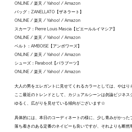
ONLINE
/
楽天
/
Yahoo!
/
Amazon
バッグ：ZANELLATO【ザネラート】
ONLINE
/
楽天
/
Yahoo!
/
Amazon
スカーフ：Pierre Louis Mascia【ピエールルイマシア】
ONLINE
/
楽天
/
Yahoo!
/
Amazon
ベルト：AMBOISE【アンボワーズ】
ONLINE
/
楽天
/
Yahoo!
/
Amazon
シューズ：Paraboot【パラブーツ】
ONLINE
/
楽天
/
Yahoo!
/ Amazon
大人の男をエレガントに見せてくれるカラーとしては、やはり
ここ最近のトレンドとして、カジュアルシーンは勿論ビジネス
ゆるく、広がりを見せている傾向がございます☆
具体的には、本日のコーディネートの様に、少し青みがかった
落ち着きのある定番のネイビーも良いですが、それよりも断然