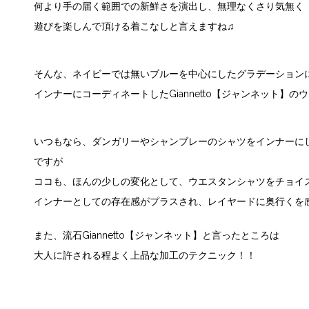
何より手の届く範囲での新鮮さを演出し、無理なくさり気無く
遊びを楽しんで頂ける着こなしと言えますね♫
そんな、ネイビーでは無いブルーを中心にしたグラデーション
インナーにコーディネートした
Giannetto【ジャンネット】
のウ
いつもなら、ダンガリーやシャンブレーのシャツをインナーに
ですが
ココも、ほんの少しの変化として、ウエスタンシャツをチョイ
インナーとしての存在感がプラスされ、レイヤードに奥行くを
また、流石
Giannetto【ジャンネット】
と言ったところは
大人に許される程よく上品な加工のテクニック！！