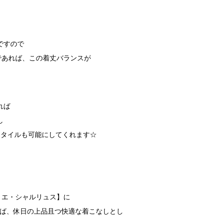
ですので
であれば、この着丈バランスが
れば
し
裾出しスタイルも可能にしてくれます☆
ャルル・エ・シャルリュス】
に
ば、休日の上品且つ快適な着こなしとし