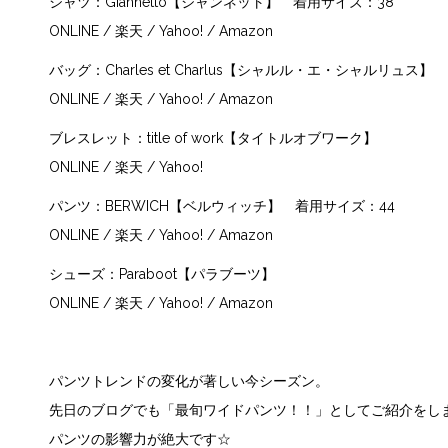
シャツ：
Giannetto【ジャンネット】
着用サイズ：38
ONLINE
/
楽天
/
Yahoo!
/
Amazon
バッグ：
Charles et Charlus【シャルル・エ・シャルリュス】
ONLINE
/
楽天
/
Yahoo!
/
Amazon
ブレスレット：
title of work【タイトルオブワーク】
ONLINE
/
楽天
/
Yahoo!
パンツ：
BERWICH【ベルウィッチ】
着用サイズ：44
ONLINE
/
楽天
/
Yahoo!
/
Amazon
シューズ：
Paraboot【パラブーツ】
ONLINE
/
楽天
/
Yahoo!
/
Amazon
パンツトレンドの変化が著しい今シーズン。
先日のブログでも
「最旬ワイドパンツ！！」
としてご紹介をし
パンツの影響力が絶大です☆