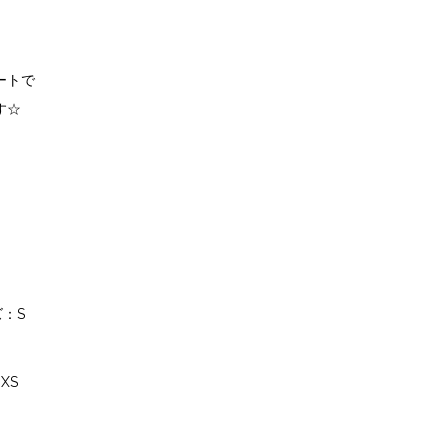
ートで
す☆
：S
XS