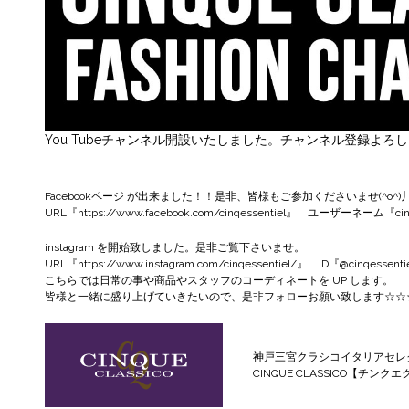
You Tubeチャンネル開設いたしました。チャンネル登録よろ
Facebookページ
が出来ました！！是非、皆様もご参加くださいませ(^o^)
URL『
https://www.facebook.com/cinqessentiel
』 ユーザーネーム『cinqe
instagram
を開始致しました。是非ご覧下さいませ。
URL『
https://www.instagram.com/cinqessentiel/
』 ID『@cinqessenti
こちらでは日常の事や商品やスタッフのコーディネートを UP します。
皆様と一緒に盛り上げていきたいので、是非フォローお願い致します☆☆
神戸三宮クラシコイタリアセレ
CINQUE CLASSICO【チンク