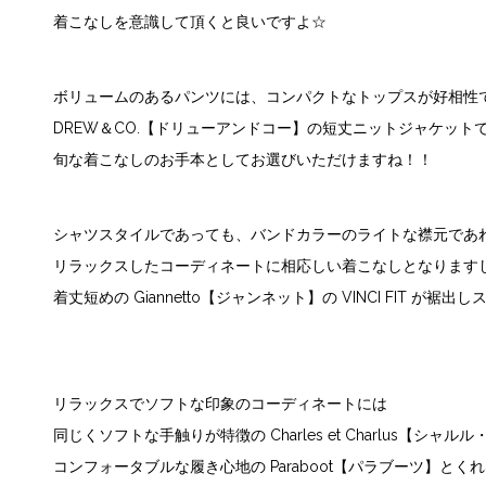
着こなしを意識して頂くと良いですよ☆
ボリュームのあるパンツには、コンパクトなトップスが好相性
DREW＆CO.【ドリューアンドコー】
の短丈ニットジャケット
旬な着こなしのお手本としてお選びいただけますね！！
シャツスタイルであっても、バンドカラーのライトな襟元であ
リラックスしたコーディネートに相応しい着こなしとなります
着丈短めの
Giannetto【ジャンネット】
の VINCI FIT が
リラックスでソフトな印象のコーディネートには
同じくソフトな手触りが特徴の
Charles et Charlus【シ
コンフォータブルな履き心地の
Paraboot【パラブーツ】
とくれ