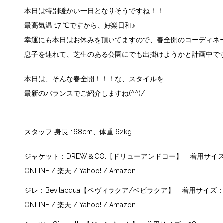
本日は特別暖かい一日となりそうですね！！
最高気温 17 ℃ですから、好楽日和♪
幸運にも本日はお休みを頂いてますので、春全開のコーディネ
息子を連れて、芝生のある公園にでも出掛けようかと計画中で
本日は、そんな春全開！！！な、スタイルを
最新のバランスでご紹介しますね(^^)/
スタッフ 身長 168cm、体重 62kg
ジャケット：
DREW＆CO.【ドリューアンドコー】
着用サイズ
ONLINE
/
楽天
/
Yahoo!
/
Amazon
ジレ：
Bevilacqua【ベヴィラクア/ベビラクア】
着用サイズ：
ONLINE
/
楽天
/
Yahoo!
/
Amazon