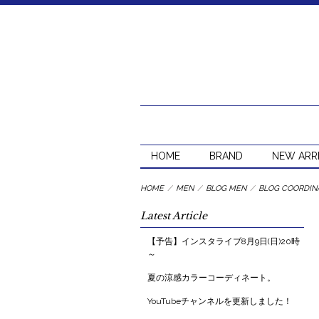
HOME
BRAND
NEW ARR
HOME
/
MEN
/
BLOG MEN
/
BLOG COORDIN
Latest Article
【予告】インスタライブ8月9日(日)20時
～
夏の涼感カラーコーディネート。
YouTubeチャンネルを更新しました！