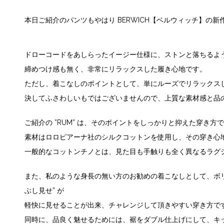
本日ご紹介のパンツもやはり
BERWICH【ベルウィッチ】
の新
ドローコードをあしらったイージー仕様に、ストンと落ちるよ
締めつけ感も無く、非常にリラックスした履き心地です。
ただし、着こなしのポイントとして、単にルーズでリラックス
決してふさわしいもではございませんので、上質な素材感と品
ご紹介の
”RUM”
は、そのポイントをしっかりと抑えた穿き方で
素材はロロピアーナ社のシルクコットンを使用し、その穿き心
一般的なコットンチノとは、見た目も手触りも全く異なるラグ
また、私のような身長の無い方のお勧めの着こなしとして、ボ
ぶし見せ”
が
軽快に見せることが出来、チャレンジして頂きやすい穿き方で
同時に、品良く魅せるためには、裾をダブル仕上げにして、キ