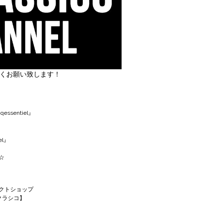
しくお願い致します！
丿
ssentiel』
el』
☆
クトショップ
エクラシコ】