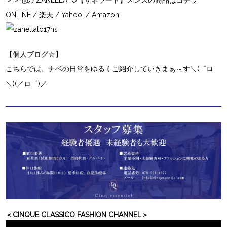
＞＞他の ZANELLATO【ザネラート】メンズの商品はコチラ
ONLINE
/
楽天
/
Yahoo!
/
Amazon
【
個人ブログ☆
】
こちらでは、ナベの日常をゆるくご紹介していきまぁ～す＼(゜ロ
＼)(／ロ゜)／
＜CINQUE CLASSICO FASHION CHANNEL＞