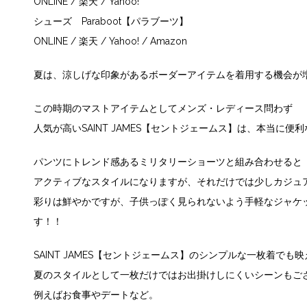
ONLINE
/
楽天
/
Yahoo!
シューズ
Paraboot【パラブーツ】
ONLINE
/
楽天
/
Yahoo!
/
Amazon
夏は、涼しげな印象があるボーダーアイテムを着用する機会が
この時期のマストアイテムとしてメンズ・レディース問わず
人気が高いSAINT JAMES【セントジェームス】は、本当に便
パンツにトレンド感あるミリタリーショーツと組み合わせると
アクティブなスタイルになりますが、それだけでは少しカジュ
彩りは鮮やかですが、子供っぽく見られないよう手軽なジャケ
す！！
SAINT JAMES【セントジェームス】のシンプルな一枚着でも
夏のスタイルとして一枚だけではお出掛けしにくいシーンもご
例えばお食事やデートなど。