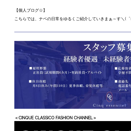
【
個人ブログ☆
】
こちらでは、ナベの日常をゆるくご紹介していきまぁ～す＼(゜ロ
＜CINQUE CLASSICO FASHION CHANNEL＞