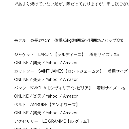
※あまり焼けていない足が、際だっておりますが、申し訳ございま
モデル 身長173cm、体重56kg(胸囲:89/胴囲:74/ヒップ:89)
ジャケット
LARDINI【ラルディーニ】
着用サイズ：XS
ONLINE
/
楽天
/
Yahoo!
/
Amazon
カットソー
SAINT JAMES【セントジェームス】
着用サイズ：
ONLINE
/
楽天
/
Yahoo!
/
Amazon
パンツ
SIVIGLIA【シヴィリア/シビリア】
着用サイズ：29
ONLINE
/
楽天
/
Yahoo!
/
Amazon
ベルト
AMBOISE【アンボワーズ】
ONLINE
/
楽天
/
Yahoo!
/
Amazon
アクセサリー
LE GRAMME【ル グラム】