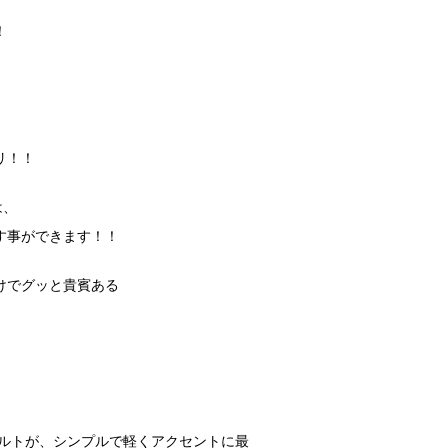
！
リ！！
は、
す事ができます！！
けでグッと貴賓ある
ベルトが、シンプルで軽くアクセントに最