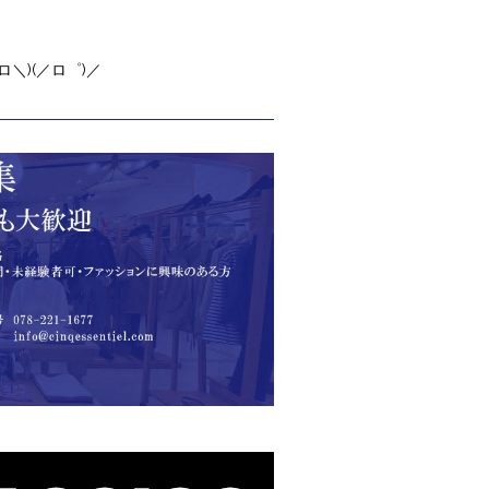
＼)(／ロ゜)／