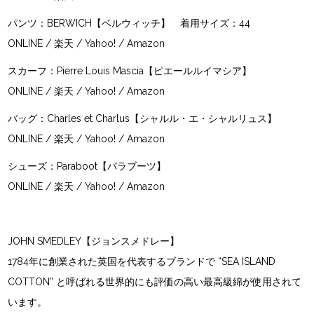
パンツ：
BERWICH【ベルウィッチ】
着用サイズ：44
ONLINE
/
楽天
/
Yahoo!
/
Amazon
スカーフ：
Pierre Louis Mascia【ピエールルイマシア】
ONLINE
/
楽天
/
Yahoo!
/
Amazon
バッグ：
Charles et Charlus【シャルル・エ・シャルリュス】
ONLINE
/
楽天
/
Yahoo!
/
Amazon
シューズ：
Paraboot【パラブーツ】
ONLINE
/
楽天
/
Yahoo!
/
Amazon
JOHN SMEDLEY【ジョンスメドレー】
1784年に創業された英国を代表するブランドで “SEA ISLAND
COTTON” と呼ばれる世界的にも評価の高い最高級綿が使用されて
います。