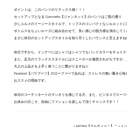
ポイントは、このパンツのリラックス感！！！
セットアップとなる Giannetto【ジャンネット】のパンツはご覧の通り
少しユルメのイージースタイルで、トップスのコンパクトなシルエットに
ボトムスをちょいルーズに組み合わせて、良い感じの脱力感を演出してく
まさに休日のセットアップスタイルを知り尽くしたバランスと言えますね(^
休日ですから、インナーにはシャツはシャツでもバンドカラーをチョイス
また、足元のリラックススタイルにはスニーカーが連想されがちですが、
大人の上品さを上手く保つことに繋がりますね☆
Paraboot【パラブーツ】のローファーであれば、ストレスの無い履き心
おススメの理由です。
休日のコーディネートのマンネリを感じてる方、また、ビジネスでスーツ
お休みの日こそ、自由にファションを楽しんで頂くチャンスです！！
LARDINI【ラルディーニ】ニットジャケ