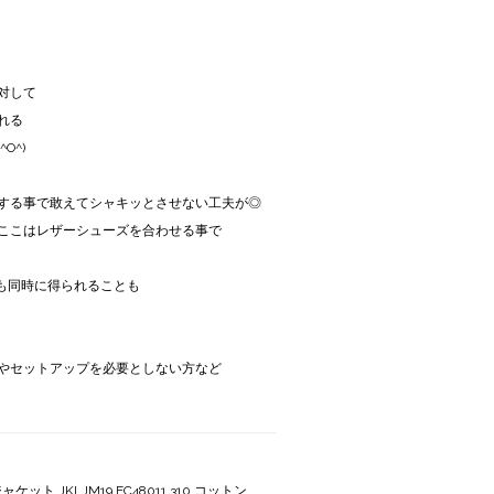
対して
れる
O^)
する事で敢えてシャキッとさせない工夫が◎
ここはレザーシューズを合わせる事で
地も同時に得られることも
やセットアップを必要としない方など
ット JKLJM19 EC48011 310 コットン