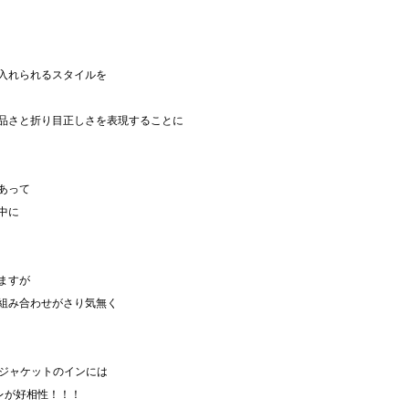
入れられるスタイルを
品さと折り目正しさを表現することに
あって
中に
ますが
組み合わせがさり気無く
トジャケットのインには
ジレが好相性！！！