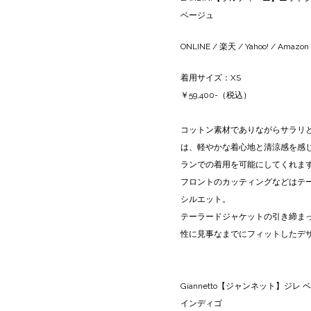
ベージュ
ONLINE
/
楽天
/
Yahoo!
/
Amazon
着用サイズ：XS
￥59,400-（税込）
コットン素材でありながらサラリ
は、軽やかな着心地と清涼感を感
ランでの着用を可能にしてくれま
フロントのカッティングなどはテ
シルエット。
テーラードジャケットの引き締ま
性に見事なまでにフィットしたデ
Giannetto【ジャンネット】ジレ ベ
インディゴ