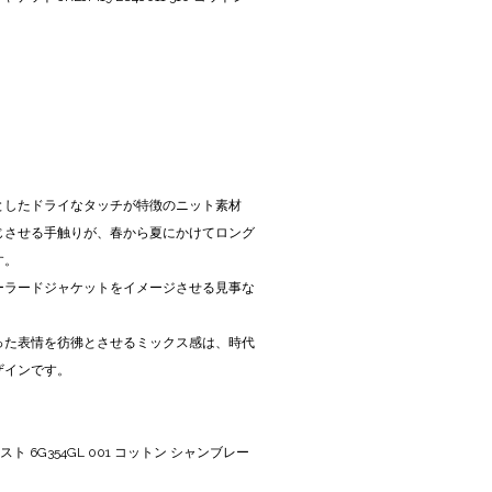
としたドライなタッチが特徴のニット素材
じさせる手触りが、春から夏にかけてロング
す。
ーラードジャケットをイメージさせる見事な
った表情を彷彿とさせるミックス感は、時代
ザインです。
スト 6G354GL 001 コットン シャンブレー