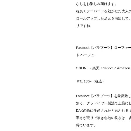
なしをお楽しみ頂けます。
程良くテーパードを効かせた大人
ロールアップした足元を演出して
リですね。
Paraboot【パラブーツ】ローファー ダ
ド ベージュ
ONLINE
/
楽天
/
Yahoo!
/
Amazon
￥71,280-（税込）
Paraboot【パラブーツ】を象
無く、グッドイヤー製法で上品に仕
DAXの為に生産されたと言われる
牢さが売りで履き心地の良さは、
得ています。