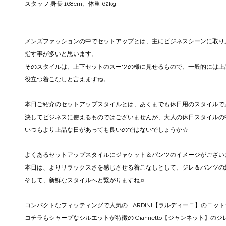
スタッフ 身長 168cm、体重 62kg
メンズファッションの中でセットアップとは、主にビジネスシーンに取り
指す事が多いと思います。
そのスタイルは、上下セットのスーツの様に見せるもので、一般的には上
役立つ着こなしと言えますね。
本日ご紹介のセットアップスタイルとは、あくまでも休日用のスタイルで
決してビジネスに使えるものではございませんが、大人の休日スタイルの
いつもより上品な日があっても良いのではないでしょうか☆
よくあるセットアップスタイルにジャケット＆パンツのイメージがござい
本日は、よりリラックスさを感じさせる着こなしとして、ジレ＆パンツの
そして、新鮮なスタイルへと繋がりますね♫
コンパクトなフィッティングで人気の LARDINI【ラルディーニ】のニッ
コチラもシャープなシルエットが特徴の Giannetto【ジャンネット】の