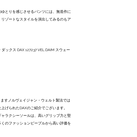
のゆとりを感じさせるパンツには、無造作に
、リゾートなスタイルを演出してみるのもア
ックス DAX 127237 VEL.DAIM スウェー
徴致しますノルヴェイジャン・ウェルト製法では
上げられたDAXのご紹介でございます。
ギャラクシーソールは、高いグリップ力と堅
多くのファッションピープルから高い評価を