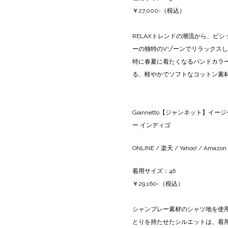
￥27,000-（税込）
RELAXトレンドの潮流から、ビ
ーの独特のVゾーンでリラックス
特に春夏に着たくなるバンドカラ
る、軽やかでソフトなコットン素
Giannetto【ジャンネット】イージ
ー インディゴ
ONLINE
/
楽天
/
Yahoo!
/
Amazon
着用サイズ：46
￥29,160-（税込）
シャンブレー素材のシャツ地を使
とりを持たせたシルエットは、着