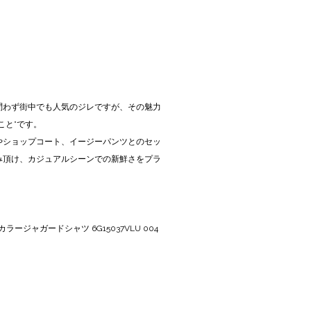
問わず街中でも人気のジレですが、その魅力
こと”です。
やショップコート、イージーパンツとのセッ
み頂け、カジュアルシーンでの新鮮さをプラ
カラージャガードシャツ 6G15037VLU 004