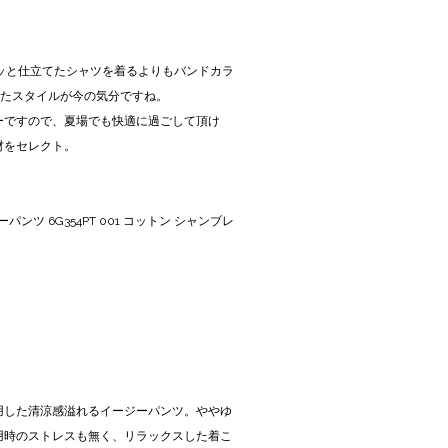
シッと仕立てたシャツを着るよりもバンドカラ
したスタイルが今の気分ですね。
ーですので、夏場でも快適に過ごして頂け
材をセレクト。
ーパンツ 6G354PT 001 コットン シャンブレ
用した清涼感溢れるイージーパンツ。ややゆ
用時のストレスも無く、リラックスした着こ