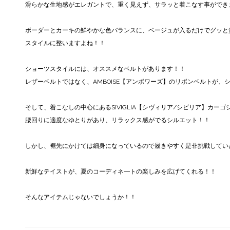
滑らかな生地感がエレガントで、重く見えず、サラッと着こなす事ができ
ボーダーとカーキの鮮やかな色バランスに、ベージュが入るだけでグッと
スタイルに整いますよね！！
ショーツスタイルには、オススメなベルトがあります！！
レザーベルトではなく、AMBOISE【アンボワーズ】のリボンベルトが、
そして、着こなしの中心にあるSIVIGLIA【シヴィリア/シビリア】カーゴ
腰回りに適度なゆとりがあり、リラックス感がでるシルエット！！
しかし、裾先にかけては細身になっているので履きやすく是非挑戦してい
新鮮なテイストが、夏のコーディネ―トの楽しみを広げてくれる！！
そんなアイテムじゃないでしょうか！！