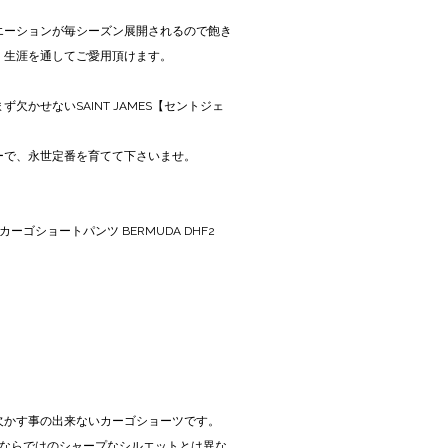
エーションが毎シーズン展開されるので飽き
、生涯を通してご愛用頂けます。
欠かせないSAINT JAMES【セントジェ
ーで、永世定番を育てて下さいませ。
カーゴショートパンツ BERMUDA DHF2
欠かす事の出来ないカーゴショーツです。
リア】ならではのシャープなシルエットとは異な