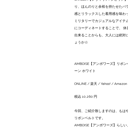
り、ほんのりと余裕を持たせたバ
感とリラックスした着用感を味わ
ミリタリーでカジュアルなアイテ
にコーディネートすることで、 
出来ることからも、大人には絶対
ょうか☆
AMBOISE【アンボワーズ】リボンベルト
ーン ホワイト
ONLINE
/
楽天
/
Yahoo!
/
Amazon
税込 10,260 円
今回、ご紹介致しますのは、もは
リボンベルトです。
AMBOISE【アンボワーズ】ら