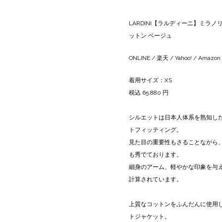
LARDINI【ラルディーニ】ミラノリブジャ
ットン ベージュ
ONLINE
/
楽天
/
Yahoo!
/
Amazon
着用サイズ：XS
税込 65,880 円
シルエットは日本人体系を熟知したL
トフィッティング。
見た目の重要性もさることながら
も秀でております。
細身のアーム、軽やかな印象を与
計算されています。
上質なコットンをふんだんに使用
トジャケット。