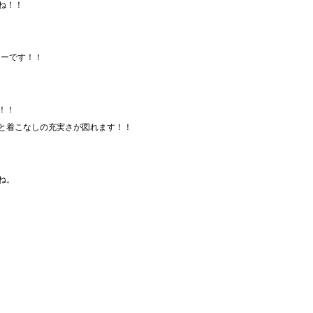
ね！！
ソーです！！
！！
と着こなしの充実さが図れます！！
、
ね。