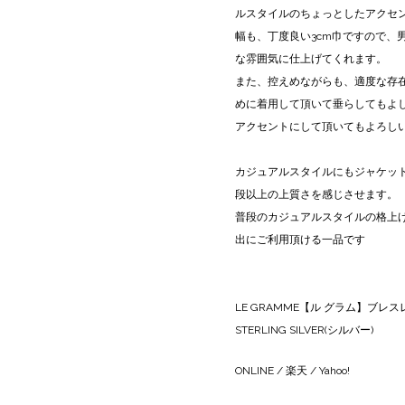
ルスタイルのちょっとしたアクセ
幅も、丁度良い3cm巾ですので、
な雰囲気に仕上げてくれます。
また、控えめながらも、適度な存
めに着用して頂いて垂らしてもよ
アクセントにして頂いてもよろし
カジュアルスタイルにもジャケッ
段以上の上質さを感じさせます。
普段のカジュアルスタイルの格上
出にご利用頂ける一品です
LE GRAMME【ル グラム】ブレスレット
STERLING SILVER(シルバー)
ONLINE
/
楽天
/
Yahoo!