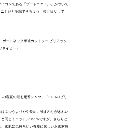
アイコンである『ブートニエール』がついて
ィーニ】だと認識できるよう、抜け目なしで
ムス】ボートネック半袖カットソー ピリアック
イト/ネイビー）
ス】の春夏の最も定番シャツ、「PIRIAC(ピリ
袖はふつうよりやや長め。袖まわりがきれい
と同じくコットン100％ですが、さらりと
れ、素肌に気持ちいい春夏に嬉しいお素材感