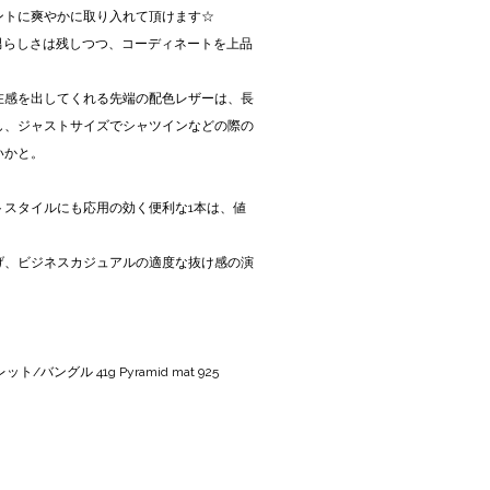
ントに爽やかに取り入れて頂けます☆
男らしさは残しつつ、コーディネートを上品
在感を出してくれる先端の配色レザーは、長
し、ジャストサイズでシャツインなどの際の
いかと。
トスタイルにも応用の効く便利な1本は、値
げ、ビジネスカジュアルの適度な抜け感の演
/バングル 41g Pyramid mat 925