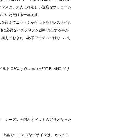
ランスは、大人に相応しい適度なボリューム
っていただける一本です。
ムを敢えてニットジャケットやジレスタイル
休日に必要なハズシやヌケ感を演出する事が
に揃えておきたい必須アイテムではないでし
 CECU31607000 VERT BLANC グリ
や、シーズンを問わずベルトの定番となった
しい、上品でミニマムなデザインは、カジュア