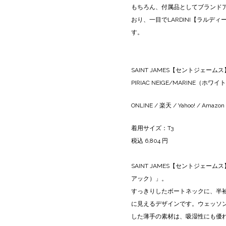
もちろん、付属品としてブランド
おり、一目でLARDINI【ラルデ
す。
SAINT JAMES【セントジェー
PIRIAC NEIGE/MARINE（ホワ
ONLINE
/
楽天
/
Yahoo!
/
Amazon
着用サイズ：T3
税込 6,804 円
SAINT JAMES【セントジェーム
アック）」。
すっきりしたボートネックに、半
に見えるデザインです。ウェッソン
した薄手の素材は、吸湿性にも優