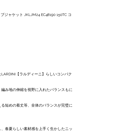
ケット JKLJM24 EC48190 150TC コ
ARDINI【ラルディーニ】らしいコンパク
、編み地の伸縮を視野に入れたバランスもに
える短めの着丈等、全体のバランスが完璧に
し、春夏らしい素材感を上手く生かしたニッ