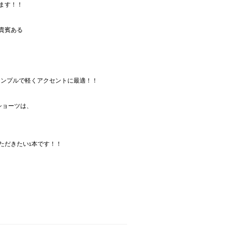
ます！！
貴賓ある
シンプルで軽くアクセントに最適！！
ショーツは、
ただきたい1本です！！