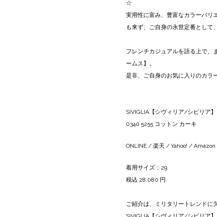
☆
実用性に富み、豊富なカラーバリ
も来ず、ご自身の永世定番として
フレンチカジュアルを語る上で、まず
ームス】。
是非、ご自身のお気に入りのカラ
SIVIGLIA【シヴィリア/シビリア】
0340 5255 コットン カーキ
ONLINE
/
楽天
/
Yahoo!
/
Amazon
着用サイズ：29
税込 28,080 円
ご紹介は、ミリタリートレンドに
SIVIGLIA【シヴィリア/シビ