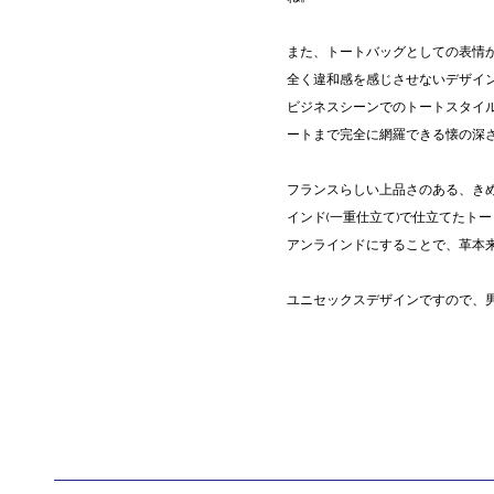
また、トートバッグとしての表情
全く違和感を感じさせないデザイ
ビジネスシーンでのトートスタイ
ートまで完全に網羅できる懐の深
フランスらしい上品さのある、き
インド(一重仕立て)で仕立てたト
アンラインドにすることで、革本
ユニセックスデザインですので、