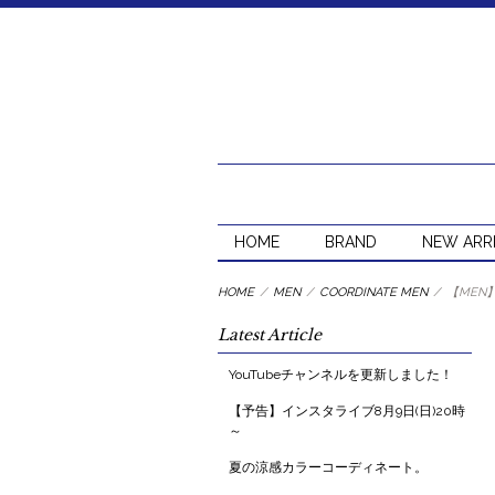
HOME
BRAND
NEW ARR
HOME
/
MEN
/
COORDINATE MEN
/
【MEN
Latest Article
YouTubeチャンネルを更新しました！
【予告】インスタライブ8月9日(日)20時
～
夏の涼感カラーコーディネート。