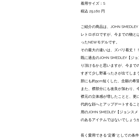
着用サイズ：S
税込 29,160 円
ご紹介の商品は、JOHN SMED
レトロポロですが、今までの物と
ったNEWモデルです。
その最大の違いは、ズバリ着丈！
既に過去のJOHN SMEDLEY
り頂けるかと思いますが、今まで
すぎて少し野暮ったさが出てしま
胆にも約5cm短くした、念願の希
また、襟部分にも改良が加わり、
襟元の立体感が増したことと、更
代的な顔へとアップデートするこ
用のJOHN SMEDLEY【ジョ
のあるアイテムではないでしょう
長く愛用できる“定番”としての条