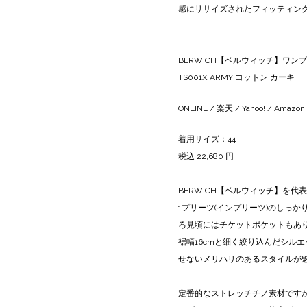
感にリサイズされたフィッティン
BERWICH【ベルウィッチ】ワンプ
TS001X ARMY コットン カーキ
ONLINE
/
楽天
/
Yahoo!
/
Amazon
着用サイズ：44
税込 22,680 円
BERWICH【ベルウィッチ】を代表
1プリーツ(インプリーツ)のしっ
ろ見頃にはチケットポケットもあ
裾幅16cmと細く絞り込んだシル
せないメリハリのあるスタイルが
定番的なストレッチチノ素材ですが、