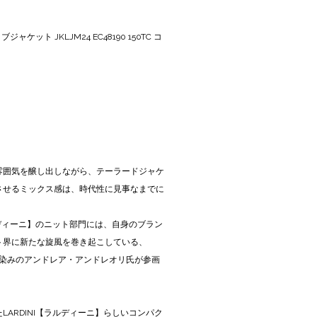
ケット JKLJM24 EC48190 150TC コ
雰囲気を醸し出しながら、テーラードジャケ
させるミックス感は、時代性に見事なまでに
ルディーニ】のニット部門には、自身のブラン
ット界に新たな旋風を巻き起こしている、
でお馴染みのアンドレア・アンドレオリ氏が参画
ARDINI【ラルディーニ】らしいコンパク