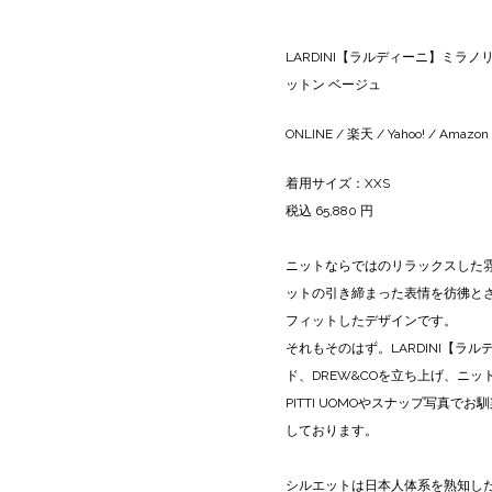
LARDINI【ラルディーニ】ミラノリブジャ
ットン ベージュ
ONLINE
/
楽天
/
Yahoo!
/
Amazon
着用サイズ：XXS
税込 65,880 円
ニットならではのリラックスした
ットの引き締まった表情を彷彿と
フィットしたデザインです。
それもそのはず。LARDINI【ラ
ド、DREW&COを立ち上げ、ニ
PITTI UOMOやスナップ写真
しております。
シルエットは日本人体系を熟知したL