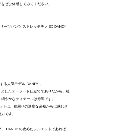
グをぜひ体感してみてください。
リーツパンツ ストレッチチノ SC DANDY
する人気モデル”DANDY”。
かりとしたテーラード仕立てでありながら、後
り細やかなディテールは秀逸です。
エットは、腰周りの適度な余裕からは感じさ
魅力です。
”DANDY”の攻めたシルエットであれば、