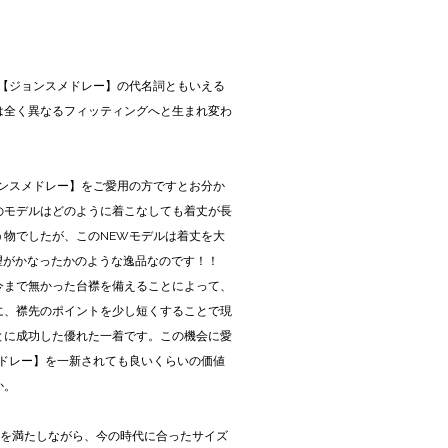
LEY【ジョンスメドレー】の代名詞ともいえる
は全く異なるフィッティングへと生まれ変わ
！
【ジョンスメドレー】をご愛用の方ですとお分か
のモデルはどのように着こなしても着丈が長
う物でしたが、このNEWモデルは着丈を大
望がかなったかのような逸品なのです！！
今まで無かった台襟を備えることによって、
に、襟先のポイントを少し短くすることで現
とに成功した優れた一着です。この機会に愛
ンスメドレー】を一新されても良いくらいの価値
か。
件を満たしながら、今の時代に合ったサイズ