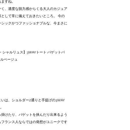
れますね。
かく、適度な脱力感からくる大人のカジュア
番として常に備えておきたいところ。 今の
ーシックかつファッショナブルな、今まさに
ルル・エ・シャルリュス】3WAYトート バゲットバ
チュラルベージュ
いは、ショルダー2通りと手提げの3WAY
す。
っ掛けたり、バゲットを挟んだり出来るよう
もフランス人ならではの発想がユニークです