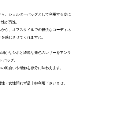
から、ショルダーバッグとして利用する姿に
ン性が秀逸。
ルから、オフスタイルでの軽快なコーディネ
さを感じさせてくれますね。
め細かなシボと綺麗な発色のレザーをアンラ
ートバッグ。
来の風合いや感触を存分に味わえます。
男性・女性問わず是非御利用下さいませ。