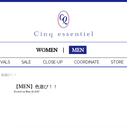
WOMEN
|
MEN
IVALS
SALE
CLOSE-UP
COORDINATE
STORE
】色遊び！！
【MEN】色遊び！！
Posted on May 13, 2017