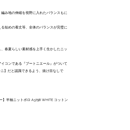
、編み地の伸縮を視野に入れたバランスもに
える短めの着丈等、全体のバランスが完璧に
し、春夏らしい素材感を上手く生かしたニッ
アイコンである『ブートニエール』がついて
ィーニ】だと認識できるよう、抜け目なしで
ー】半袖ニットポロ A3798 WHITE コットン