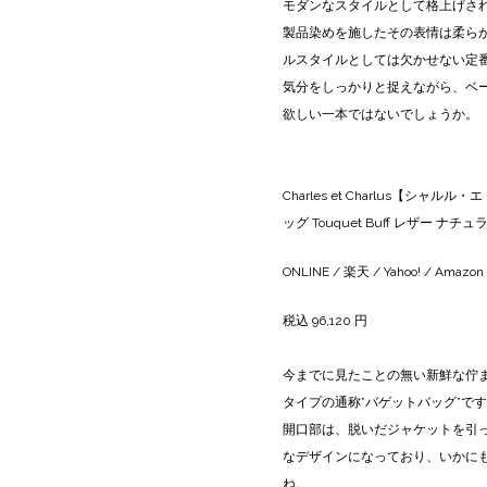
モダンなスタイルとして格上げさ
製品染めを施したその表情は柔ら
ルスタイルとしては欠かせない定
気分をしっかりと捉えながら、ベ
欲しい一本ではないでしょうか。
Charles et Charlus【シャ
ッグ Touquet Buff レザー ナ
ONLINE
/
楽天
/
Yahoo!
/
Amazon
税込 96,120 円
今までに見たことの無い新鮮な佇ま
タイプの通称”バゲットバッグ”で
開口部は、脱いだジャケットを引
なデザインになっており、いかに
ね。