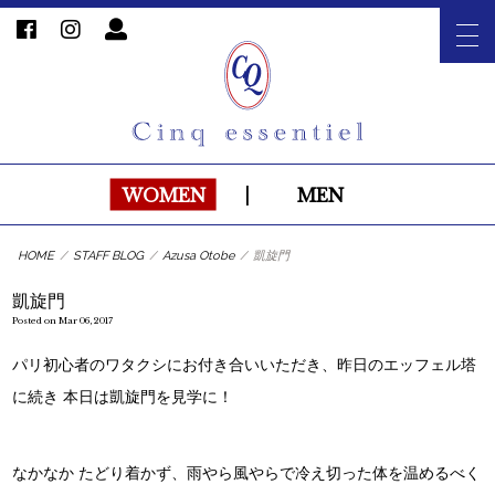
WOMEN
|
MEN
HOME
/
STAFF BLOG
/
Azusa Otobe
/
凱旋門
凱旋門
Posted on Mar 06, 2017
パリ初心者のワタクシにお付き合いいただき、昨日のエッフェル塔
に続き 本日は凱旋門を見学に！
なかなか たどり着かず、雨やら風やらで冷え切った体を温めるべく