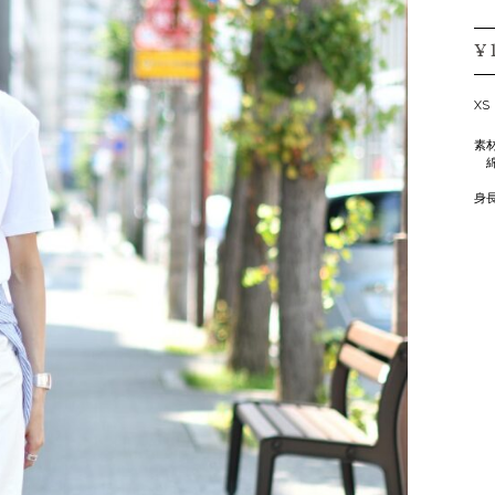
¥
XS
素
綿 
身長