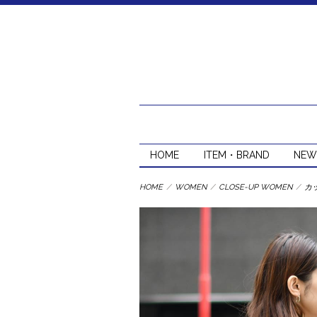
HOME
ITEM・BRAND
NEW
HOME
/
WOMEN
/
CLOSE-UP WOMEN
/
カ