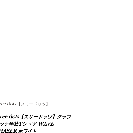
hree dots【スリードッツ】
hree dots【スリードッツ】グラフ
ック半袖Tシャツ WAVE
HASER ホワイト