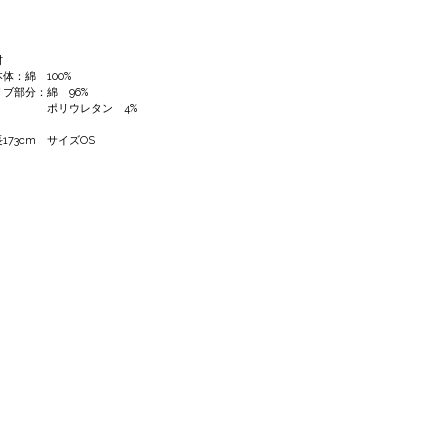
材
体：綿 100%
ブ部分：綿 96%
リウレタン 4%
173cm サイズOS