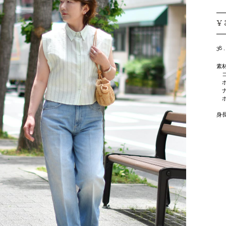
¥
38 ,
素
コ
ポ
ナ
ポ
身長