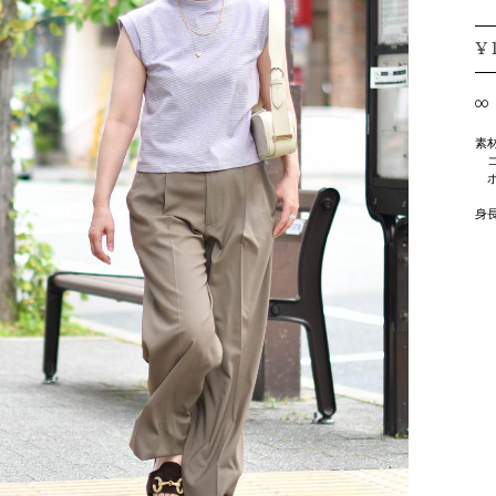
¥
00
素
コ
ポ
身長