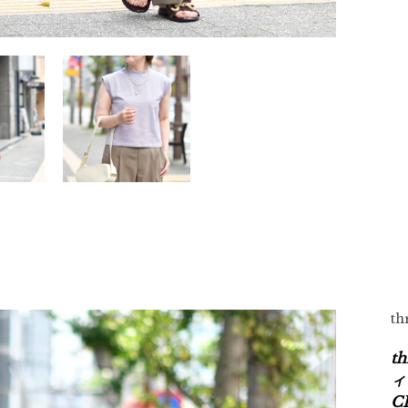
t
t
ィ
C