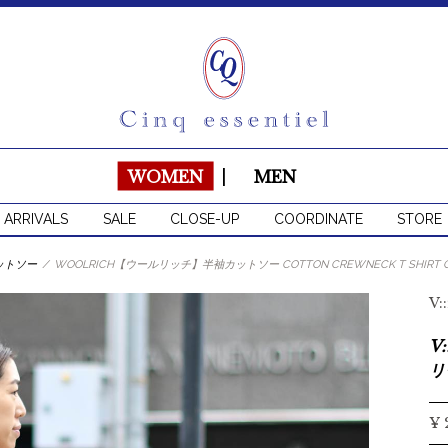
WOMEN
|
MEN
 ARRIVALS
SALE
CLOSE-UP
COORDINATE
STORE
ットソー
/
WOOLRICH【ウールリッチ】半袖カットソー COTTON CREWNECK T SHIRT GW
V
V
リ
¥