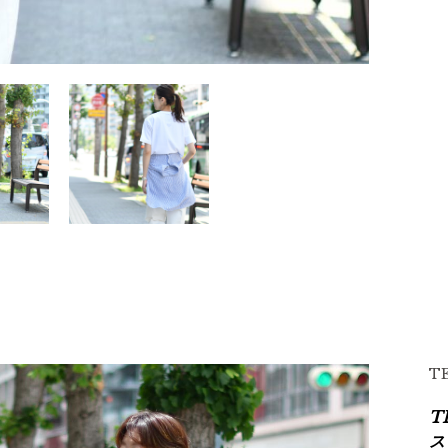
T
T
ス