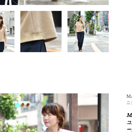
M
ニ
M
コ
ー