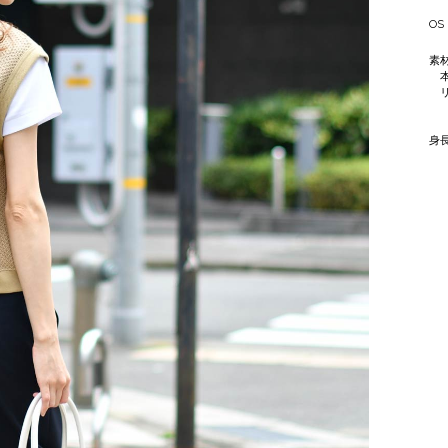
OS
素
本
リ
ポ
身長