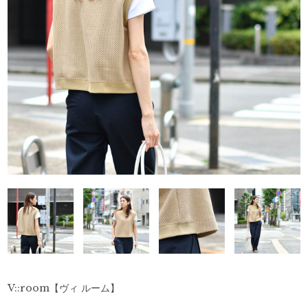
V::room【ヴィ ルーム】