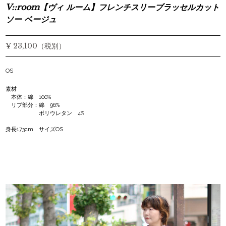
V::room【ヴィ ルーム】フレンチスリーブラッセルカット
ソー ベージュ
¥ 23,100（税別）
OS
素材
本体：綿 100%
リブ部分：綿 96%
ポリウレタン 4%
身長173cm サイズOS