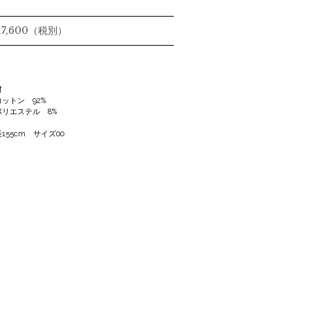
 17,600（税別）
材
ットン 92%
リエステル 8%
155cm サイズ00