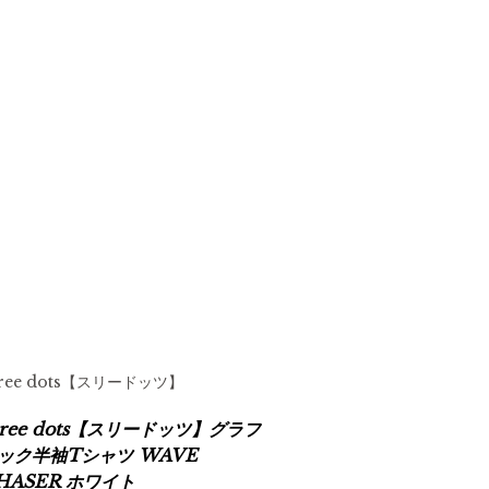
hree dots【スリードッツ】
hree dots【スリードッツ】グラフ
ック半袖Tシャツ WAVE
HASER ホワイト