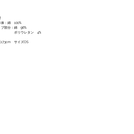
材
体：綿 100%
ブ部分：綿 96%
リウレタン 4%
173cm サイズOS