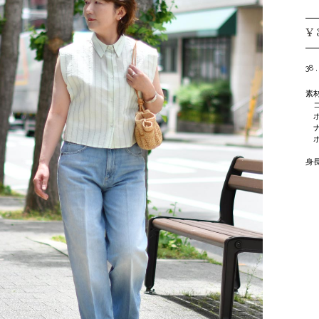
¥
38 ,
素
コ
ポ
ナ
ポ
身長