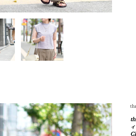
t
t
ィ
C