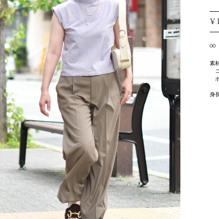
¥
00
素
コ
ポ
身長