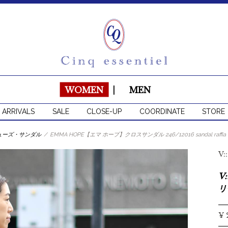
WOMEN
|
MEN
 ARRIVALS
SALE
CLOSE-UP
COORDINATE
STORE
ューズ・サンダル
/
EMMA HOPE【エマ ホープ】クロスサンダル 246/12016 sandal raffi
V
V
リ
¥