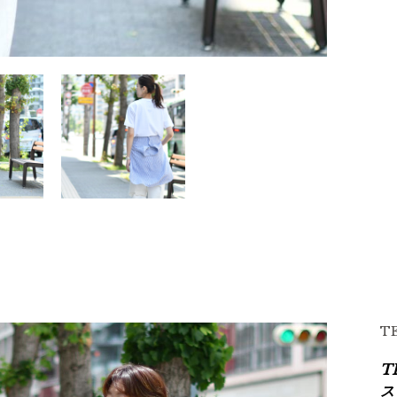
T
T
ス