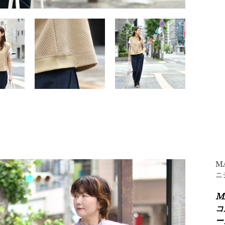
M
ニ
M
コ
ー