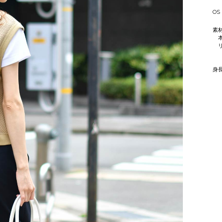
OS
素
本
リ
ポ
身長