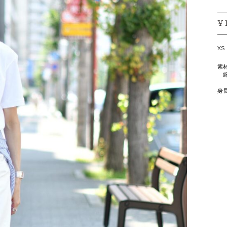
¥
XS
素
綿 
身長