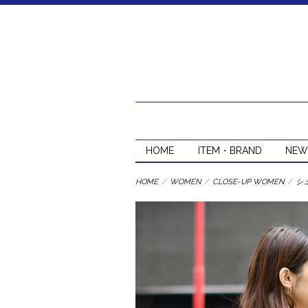
HOME
ITEM・BRAND
NEW
HOME
/
WOMEN
/
CLOSE-UP WOMEN
/
シ