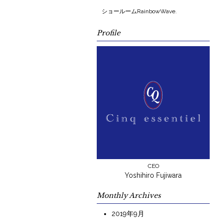
ショールームRainbowWave.
Profile
CEO
Yoshihiro Fujiwara
Monthly Archives
2019年9月