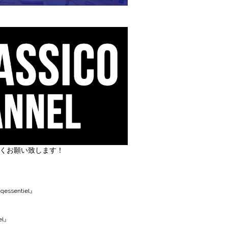
しくお願い致します！
丿
ssentiel』
el』