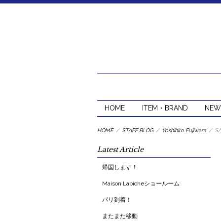
HOME
ITEM・BRAND
NEW
HOME
/
STAFF BLOG
/
Yoshihiro Fujiwara
/
S
Latest Article
帰国します！
Maison Labicheショールーム
パリ到着！
またまた移動