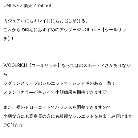
ONLINE
/
楽天
/
Yahoo!
カジュアルにもキレイ目にもお召し頂ける、
これからの時期におすすめのアウター
WOOLRICH【ウールリッ
チ】
!
WOOLRICH【ウールリッチ】
ならではのスポーティさがありなが
ら
ラグランスリーブのシルエットでトレンド感のある一着！
スタンドカラ―がキレイで小顔効果も期待できます♡
また、裾のドローコードでバランスを調整できますので
小柄な方にも高身長の方にも綺麗なシルエットをお楽しみ頂けます
(^O^)☆☆