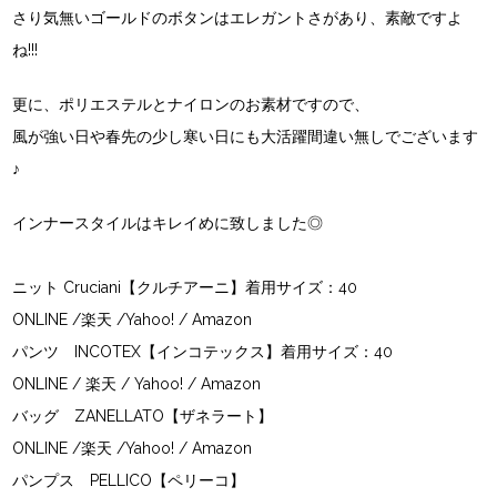
さり気無いゴールドのボタンはエレガントさがあり、素敵ですよ
ね!!!
更に、ポリエステルとナイロンのお素材ですので、
風が強い日や春先の少し寒い日にも大活躍間違い無しでございます
♪
インナースタイルはキレイめに致しました◎
ニット
Cruciani【クルチアーニ】
着用サイズ：40
ONLINE
/
楽天
/
Yahoo!
/
Amazon
パンツ
INCOTEX【インコテックス】
着用サイズ：40
ONLINE
/
楽天
/
Yahoo!
/
Amazon
バッグ
ZANELLATO【ザネラート】
ONLINE
/
楽天
/
Yahoo!
/
Amazon
パンプス
PELLICO【ペリーコ】