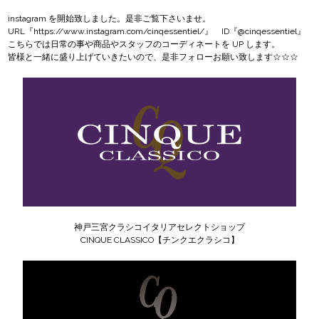
instagram
を開始致しました。是非ご覧下さいませ。
URL『
https://www.instagram.com/cinqessentiel/
』 ID『@cinqessentiel』
こちらでは日常の事や商品やスタッフのコーディネートを UP します。
皆様と一緒に盛り上げていきたいので、是非フォローお願い致します☆☆☆
神戸三宮クラシコイタリアセレクトショップ
CINQUE CLASSICO【チンクエクラシコ】