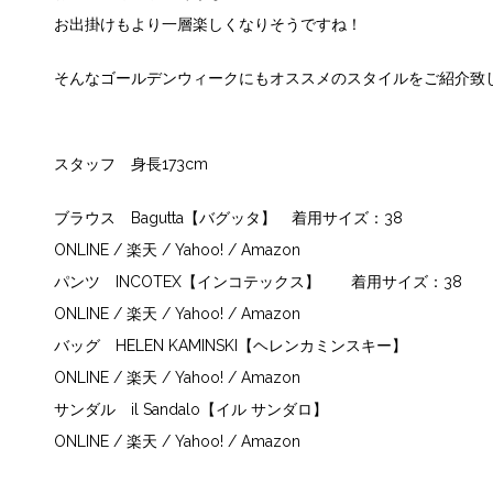
お出掛けもより一層楽しくなりそうですね！
そんなゴールデンウィークにもオススメのスタイルをご紹介致
スタッフ 身長173cm
ブラウス
Bagutta【バグッタ】
着用サイズ：38
ONLINE
/
楽天
/
Yahoo!
/
Amazon
パンツ
INCOTEX【インコテックス】
着用サイズ：38
ONLINE
/
楽天
/
Yahoo!
/
Amazon
バッグ
HELEN KAMINSKI【ヘレンカミンスキー】
ONLINE
/
楽天
/
Yahoo!
/
Amazon
サンダル
il Sandalo【イル サンダロ】
ONLINE
/
楽天
/
Yahoo!
/
Amazon