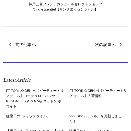
神戸三宮フレンチカジュアルセレクトショップ
Cinq essentiel【サンクエッセンシャル】
前の記事へ
次の記事へ
Latest Article
PT TORINO DENIM【ピーティートリ
PT TORINO DENIM【ピーティートリ
ノデニム】コーデュロイパンツ
ノ デニム】入荷情報
KENDAL TT33G0 N015 コットン ホ
ワイト
猛暑日のTシャツスタイル。
YouTubeチャンネルを更新しまし
た！
【明日8/3～】MARIA BLACK【マリ
猛暑日のTシャツスタイル。