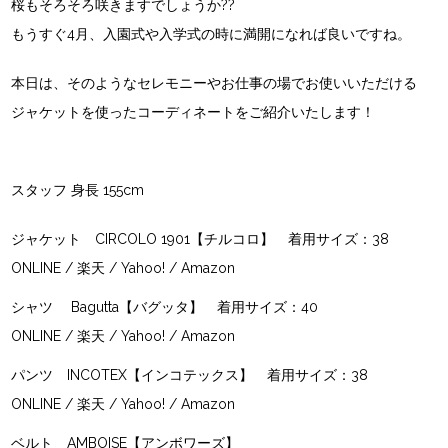
桜もそろそろ咲きますでしょうか??
もうすぐ4月、入園式や入学式の時に満開になれば良いですね。
本日は、そのようなセレモニーやお仕事の場でお使いいただける
ジャケットを使ったコーディネートをご紹介いたします！
スタッフ 身長 155cm
ジャケット
CIRCOLO 1901【チルコロ】
着用サイズ：38
ONLINE
/
楽天
/
Yahoo!
/
Amazon
シャツ
Bagutta【バグッタ】
着用サイズ：40
ONLINE
/
楽天
/
Yahoo!
/
Amazon
パンツ
INCOTEX【インコテックス】
着用サイズ：38
ONLINE
/
楽天
/
Yahoo!
/
Amazon
ベルト
AMBOISE【アンボワーズ】