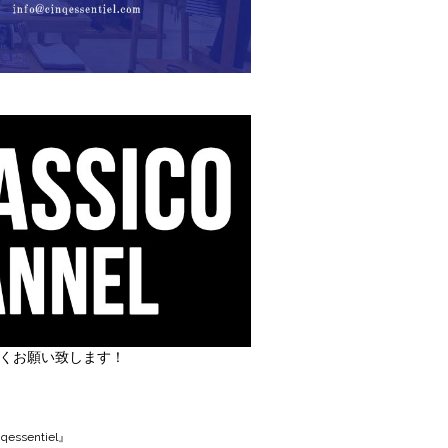
しくお願い致します！
丿
ssentiel』