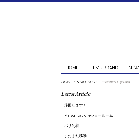
HOME
ITEM・BRAND
NEW
HOME
/
STAFF BLOG
/
Yoshihiro Fujiwara
Latest Article
帰国します！
Maison Labicheショールーム
パリ到着！
またまた移動