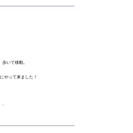
、歩いて移動。
vreにやって来ました！
、、