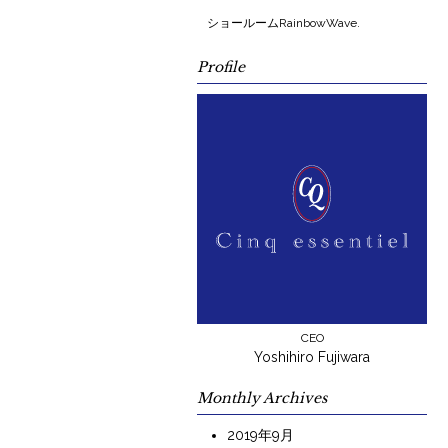
ショールームRainbowWave.
Profile
CEO
Yoshihiro Fujiwara
Monthly Archives
2019年9月