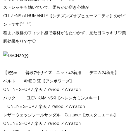
ストレッチも効いていて、柔らかい穿き心地が
CITIZENS of HUMANITY【シチズンズオブヒューマニティ】のポイ
ントです(*^_^*)
程よい抜群のフィット感で素材がもたつかず、見た目スッキリ♡美
脚効果ありです♡
【155㎝ 普段7号サイズ ニット42着用 デニム24着用】
ベルト AMBOISE【アンボワーズ】
ONLINE SHOP
/
楽天
/
Yahoo!
/
Amazon
バック HELEN KAMINSKI【ヘレンカミンスキー】
ONLINE SHOP
/
楽天
/
Yahoo!
/
Amazon
レザーウェッジソールサンダル Castaner【カスタニエール】
ONLINE SHOP
/
楽天
/
Yahoo! /
Amazon