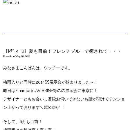
【ﾚﾃﾞィｰｽ】夏も目前！フレンチブルーで癒されて・・・
Posted on May 30, 2013
みなさまこんばんは。ウッチーです。
梅雨入りと同時に2014SS展示会が始まりました～！
昨日はFInamore JW BRINE等のの展示会に東京に！
デザイナーともお会いし普段お伺いできないお話が聞けてテンショ
ン上がっております＼(◎o◎)／！
そして、6月も目前！