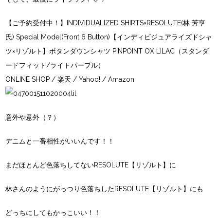
【ご予約受付中！】INDIVIDUALIZED SHIRTS×RESOLUTE(林 芳亨
氏) Special Model(Front 6 Button)【インディビジュアライズドシャ
ツ×リゾルト】ボタンダウンシャツ PINPOINT OX LILAC（スタンダ
ードフィット/ライトパープル）
ONLINE SHOP
/
楽天
/
Yahoo!
/
Amazon
意外や意外（？）
デニムと一番相性がいいんです！！
まだほとんど色落ちしてない
RESOLUTE【リゾルト】
に
林さんのようにがっつり色落ちした
RESOLUTE【リゾルト】
にも
どっちにしてもかっこいい！！