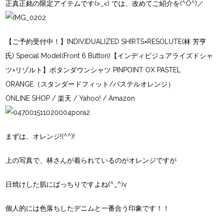
正真正銘の限定アイテムです(>_<) では、改めてご紹介を(^O^)／
【ご予約受付中！】INDIVIDUALIZED SHIRTS×RESOLUTE(林 芳亨
氏) Special Model(Front 6 Button)【インディビジュアライズドシャ
ツ×リゾルト】ボタンダウンシャツ PINPOINT OX PASTEL
ORANGE（スタンダードフィット/パステルオレンジ）
ONLINE SHOP
/
楽天
/
Yahoo!
/
Amazon
まずは、オレンジ!(^^)!
上の写真で、林さんが着られているのがオレンジですが
日焼けした肌にばっちりですよね(^_^)v
個人的には色落ちしたデニムと一番合う印象です！！