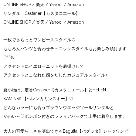
ONLINE SHOP
/
楽天
/
Yahoo!
/
Amazon
サンダル Castaner【カスタニエール】
ONLINE SHOP
/
楽天
/
Yahoo! /
Amazon
一枚でさらっとワンピーススタイル♡
もちろんパンツと合わせチュニックスタイルもお楽しみ頂けます
(*^^)v
アクセントにイエローニットを肩掛けして
アクセントとこなれた感をだしたカジュアルスタイル♪
夏小物は、定番Castaner【カスタニエール】とHELEN
KAMINSKI【ヘレンカミンスキー】♡
どんなカラーにも合うブラウンウエッジソールサンダルと
かわい～♡ポンポン付きのラフィアバックで上手に着崩します。
大人の可愛らしさを演出できるBagutta【バグッタ】シャツワンピ