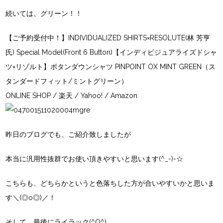
続いては、グリーン！！
【ご予約受付中！】INDIVIDUALIZED SHIRTS×RESOLUTE(林 芳亨
氏) Special Model(Front 6 Button)【インディビジュアライズドシャ
ツ×リゾルト】ボタンダウンシャツ PINPOINT OX MINT GREEN（ス
タンダードフィット/ミントグリーン）
ONLINE SHOP
/
楽天
/
Yahoo!
/
Amazon
昨日のブログでも、ご紹介致しましたが
本当に汎用性抜群でお使い頂きやすいと思います(^_-)-☆
こちらも、どちらかというと色落ちした方が合いやすいかと思いま
す＼(◎o◎)／！
そして、最後にライラック(^O^)