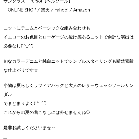
サングラス Persol【ペルソール】
ONLINE SHOP /
楽天
/ Yahoo! / Amazon
ニットにデニムとベーシックな組み合わせも
イエローのお色目とローゲージの透け感あるニットで余計な演出は
必要なし(*^_^*)
旬なカラーデニムと純白ニットでシンプルスタイリングも断然素敵
な仕上がりです☆
小物は夏らしくラフィアバックと大人のレザーウェッジソールサン
ダル
でまとまりよく(*^_^*)
これからの夏の着こなしには外せませんね♡
是非お試しくださいませ～!!