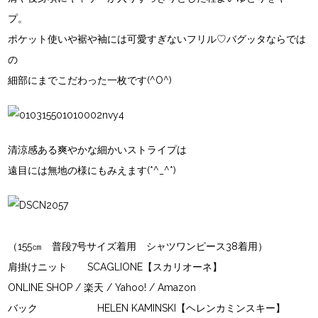
プ。
ポケット使いや裾や袖には可愛すぎないフリル♡バグッタならでは
の
細部にまでこだわった一枚です(^O^)
清涼感ある爽やかな細かいストライプは
遠目には無地の様にもみえます(*^_^*)
（155㎝ 普段7号サイズ着用 シャツワンピース38着用）
肩掛けニット SCAGLIONE【スカリオーネ】
ONLINE SHOP
/
楽天
/
Yahoo!
/
Amazon
バック HELEN KAMINSKI【ヘレンカミンスキー】