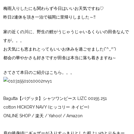
梅雨入りしたにも関わらず今日はいいお天気ですね♡
昨日2連休を頂き一泊で福岡に里帰りしました～!!
家の近くの川に、野生の鯉がうじゃうじゃいるくらいの田舎なんで
すが。。。
お天気にも恵まれとってもいいお休みを過ごせました(*^_^*)
都会の華やかさも好きですが田舎は本当に落ち着きますね～
さてさて本日のご紹介はこちら。。。
Bagutta【バグッタ】シャツワンピース LIZC 00155 251
cotton HICKORY NAVY (ヒッコリー ネイビー)
ONLINE SHOP
/
楽天
/
Yahoo!
/ Amazon
肩や後身頃にギャザーが入りすっきりとした程よいゆとりをキー