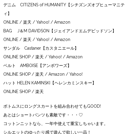
デニム CITIZENS of HUMANITY【シチズンズオブヒューマニテ
ィ】
ONLINE /
楽天
/
Yahoo!
/
Amazon
BAG J＆M DAVIDSON【ジェイアンドエムデビッドソン】
ONLINE
/
楽天
/
Yahoo!
/
Amazon
サンダル Castaner【カスタニエール】
ONLINE SHOP
/
楽天
/
Yahoo! /
Amazon
ベルト AMBOISE【アンボワーズ】
ONLINE SHOP
/
楽天
/
Amazon
/
Yahoo!
ハット HELEN KAMINSKI【ヘレンカミンスキー】
ONLINE SHOP
/
楽天
ボトムスにロングスカートを組み合わせてもGOOD!
あとはショートパンツも素敵です・・・♡
コットンニットなら、一年中使えて重宝しちゃいます。
シルエットのゆったり感で遊んで欲しい一品！