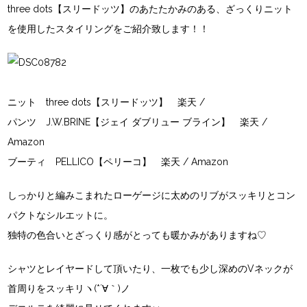
three dots【スリードッツ】
のあたたかみのある、ざっくりニット
を使用したスタイリングをご紹介致します！！
ニット
three dots【スリードッツ】
楽天
/
パンツ
J.W.BRINE【ジェイ ダブリュー ブライン】
楽天
/
Amazon
ブーティ
PELLICO【ペリーコ】
楽天
/
Amazon
しっかりと編みこまれたローゲージに太めのリブがスッキリとコン
パクトなシルエットに。
独特の色合いとざっくり感がとっても暖かみがありますね♡
シャツとレイヤードして頂いたり、一枚でも少し深めのVネックが
首周りをスッキリヽ(*´∀｀)ノ