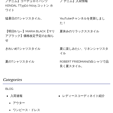
ノデニム】コーデュロイパンツ
ノ デニム】入荷情報
KENDAL TT33G0 N015 コットン ホ
ワイト
猛暑日のTシャツスタイル。
YouTubeチャンネルを更新しまし
た！
【明日8/3～】MARIA BLACK【マリ
夏休みのリラックススタイル
アブラック】価格改定予定のお知ら
せ
きれいめTシャツスタイル
夏に楽しみたい、リネンシャツスタ
イル
夏のTシャツスタイル
ROBERT FRIEDMANの白シャツで品
良く夏スタイル。
Categories
BLOG
入荷速報
レディースコーディネイト紹介
アウター
ワンピース・ドレス