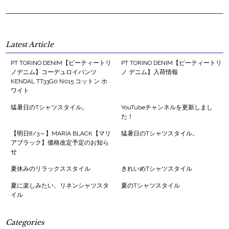
Latest Article
PT TORINO DENIM【ピーティートリ
PT TORINO DENIM【ピーティートリ
ノデニム】コーデュロイパンツ
ノ デニム】入荷情報
KENDAL TT33G0 N015 コットン ホ
ワイト
猛暑日のTシャツスタイル。
YouTubeチャンネルを更新しまし
た！
【明日8/3～】MARIA BLACK【マリ
猛暑日のTシャツスタイル。
アブラック】価格改定予定のお知ら
せ
夏休みのリラックススタイル
きれいめTシャツスタイル
夏に楽しみたい、リネンシャツスタ
夏のTシャツスタイル
イル
Categories