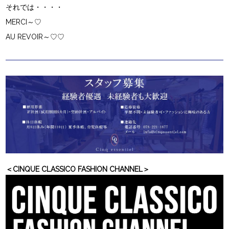
それでは・・・・
MERCI～♡
AU REVOIR～♡♡
＜CINQUE CLASSICO FASHION CHANNEL＞