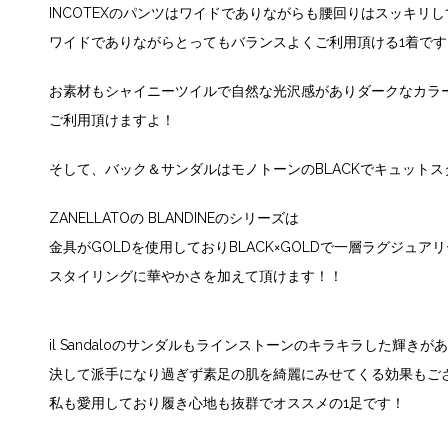
INCOTEXのパンツはワイドでありながらも腰回りはスッキリ
ワイドでありながらとってもバランスよくご利用頂ける1着です
お素材もシャイニーツイルで自然な光沢感がありダークなカラ
ご利用頂けますよ！
そして、バック＆サンダルはモノトーンのBLACKでキュット
ZANELLATOの BLANDINEのシリーズは
金具がGOLDを使用しておりBLACK×GOLDで一層ラグジュア
スタイリングに華やかさを加えて頂けます！！
il Sandaloのサンダルもラインストーンのキラキラした輝きが
決して派手になり過ぎず素足の肌を綺麗にみせてくる効果もご
私も愛用しており履き心地も抜群でオススメの1足です！