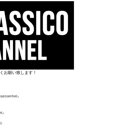
しくお願い致します！
丿
ssentiel』
el』
☆