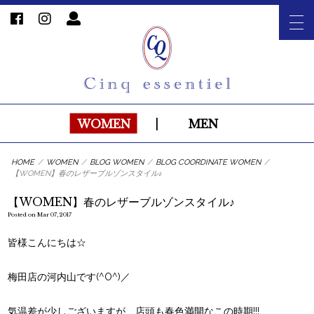
WOMEN
|
MEN
HOME
/
WOMEN
/
BLOG WOMEN
/
BLOG COORDINATE WOMEN
/
【WOMEN】春のレザーブルゾンスタイル♪
【WOMEN】春のレザーブルゾンスタイル♪
Posted on Mar 07, 2017
皆様こんにちは☆
梅田店の河内山です(^O^)／
気温差が少しございますが、店頭も春色満開なこの時期!!!