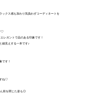
ラックス感も加わり気負わずコーディネートを
ツ♡
はエレガントで品のある印象です！
と細見えする一本です♪
象です！
すね♡
ろん前を閉じた姿も◎