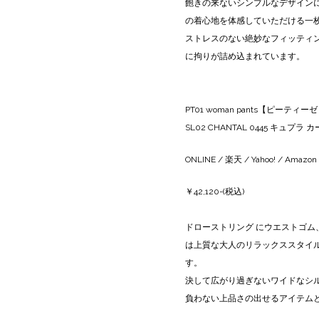
飽きの来ないシンプルなデザイン
の着心地を体感していただける一
ストレスのない絶妙なフィッティ
に拘りが詰め込まれています。
PT01 woman pants【ピー
SL02 CHANTAL 0445 キュプラ 
ONLINE
/
楽天
/
Yahoo!
/
Amazon
￥42,120-(税込)
ドローストリング にウエストゴ
は上質な大人のリラックススタイ
す。
決して広がり過ぎないワイドなシ
負わない上品さの出せるアイテム