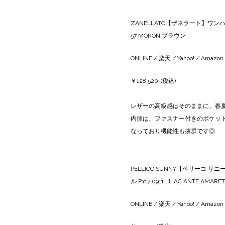
ZANELLATO【ザネラート】ワンハンドル
57 MORON ブラウン
ONLINE
/
楽天
/
Yahoo!
/
Amazon
￥128,520-(税込)
レザーの高級感はそのままに、春
内側は、ファスナー付きのポケッ
なっており機能性も抜群です◎
PELLICO SUNNY【ペリーコ
ル PY17 0911 LILAC ANTE AMA
ONLINE
/
楽天
/
Yahoo!
/
Amazon