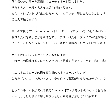
落ち着いたカラーを意識してコーディネート致しました。
そうすると、一段と大人な上品さが加わります♪
また、エレガントな印象のとろみパンツもＴシャツ等と合わせることでリ
楽しんで頂けます☆
本日の主役はPT01 woman pants【ピーティーゼロウーノ】のとろみパン
程良く光沢を残しながも全体をマットに仕上げたキュプラ100%の素材感
ゆったりとしながらも、少しテーパドされた全体のシルエットはスッキリ
サイドからのシルエットもとてもキレイ☆
これからの季節は裾をロールアップして足首を見せて頂くとより涼しい印
ウエストにはロープの様な存在感のあるドローストリング！
とろみパンツのエレガントさにリラックスの要素が加えられたデザインで
ビッグシルエットが旬な印象のFinamore【フィナモレ】のシャツはもち
ゆったりとしたサイズ感とサラッとした素材感が涼しげな印象です！