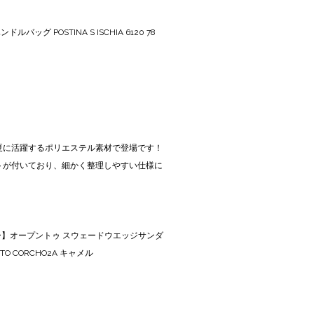
バッグ POSTINA S ISCHIA 6120 78
夏に活躍するポリエステル素材で登場です！
トが付いており、細かく整理しやすい仕様に
 サニー】オープントゥ スウェードウエッジサンダ
RETTO CORCHO2A キャメル