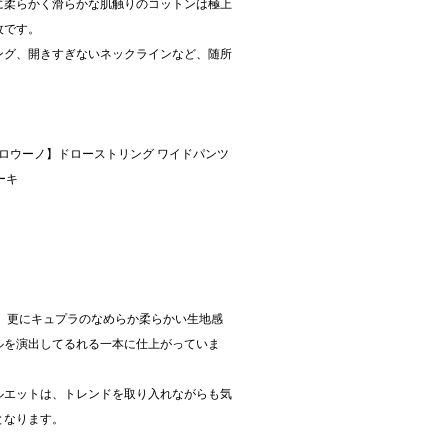
に柔らかく滑らかな肌触りのコットンは極上
枚です。
ング、開きすぎないネックラインなど、随所
ティーゼロウーノ】ドローストリング ワイドパンツ
カーキ
ム、更にキュプラのなめらか柔らかい生地感
ルを演出してるれる一本に仕上がっていま
ルエットは、トレンドを取り入れながらも気
となります。