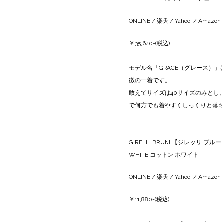
ONLINE
/
楽天
/
Yahoo!
/
Amazon
￥35,640-(税込)
モデル名「GRACE（グレース）
徴の一着です。
敢えてサイズは40サイズのみとし
で何方でも着やすくしっくりと落
GIRELLI BRUNI 【ジレッリ 
WHITE コットン ホワイト
ONLINE
/
楽天
/
Yahoo!
/
Amazon
￥11,880-(税込)