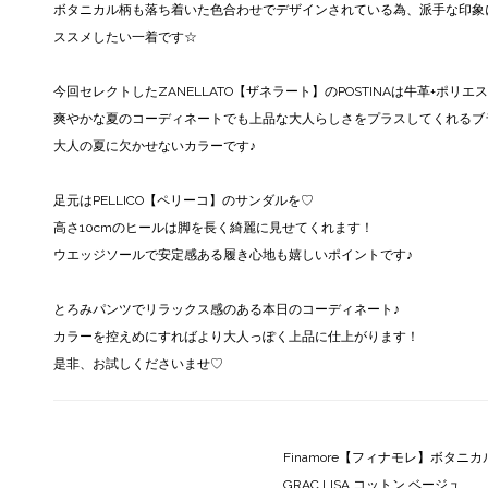
ボタニカル柄も落ち着いた色合わせでデザインされている為、派手な印象
ススメしたい一着です☆
今回セレクトしたZANELLATO【ザネラート】のPOSTINAは牛革+ポリ
爽やかな夏のコーディネートでも上品な大人らしさをプラスしてくれるブ
大人の夏に欠かせないカラーです♪
足元はPELLICO【ペリーコ】のサンダルを♡
高さ10cmのヒールは脚を長く綺麗に見せてくれます！
ウエッジソールで安定感ある履き心地も嬉しいポイントです♪
とろみパンツでリラックス感のある本日のコーディネート♪
カラーを控えめにすればより大人っぽく上品に仕上がります！
是非、お試しくださいませ♡
Finamore【フィナモレ】ボタニカル
GRAC LISA コットン ベージュ