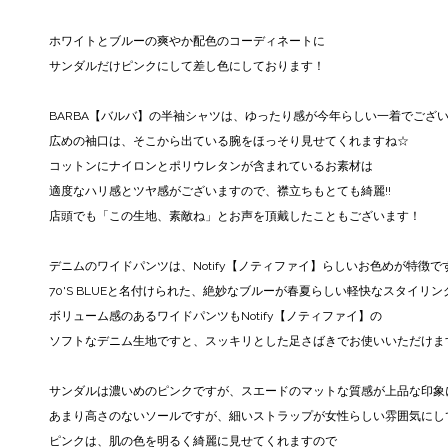
ホワイトとブルーの爽やか配色のコーディネートに
サンダルだけピンクにして差し色にしております！
BARBA【バルバ】の半袖シャツは、ゆったり感が今年らしい一着でござい
広めの袖口は、そこから出ている腕をほっそり見せてくれますね☆
コットンにナイロンとポリウレタンが含まれているお素材は
適度なハリ感とツヤ感がございますので、襟立ちもとても綺麗!!
店頭でも「この生地、素敵ね」とお声を頂戴したこともございます！
デニムのワイドパンツは、Notify【ノティファイ】らしいお色めが特徴で
70'S BLUEと名付けられた、絶妙なブルーが春夏らしい軽快なスタイリ
ボリューム感のあるワイドパンツもNotify【ノティファイ】の
ソフトなデニム生地ですと、スッキリとした足さばきでお使いいただけま
サンダルは濃いめのピンクですが、スエードのマットな質感が上品な印象に
あまり高さのないソールですが、細いストラップが女性らしい雰囲気にし
ピンクは、肌の色を明るく綺麗に見せてくれますので