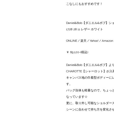
こなしにもおすすめです！
Daniel&Bob【ダニエル&ボブ】ショ
1728 28 11 レザー ホワイト
ONLINE
/
楽天
/
Yahoo!
/
Amazon
￥ 69,120-(税込)
Daniel&Bob【ダニエル&ボブ
CHAROTTE【シャーロット】が
キャンバス地の巾着型ボディーに
す。
バッグ自体も軽量なので、ちょっ
なっています☆
更に、取り外し可能なショルダー
シーンに合わせて持ち方を変化さ