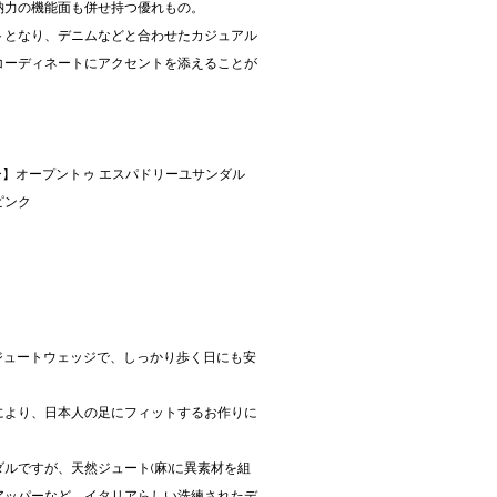
納力の機能面も併せ持つ優れもの。
トとなり、デニムなどと合わせたカジュアル
コーディネートにアクセントを添えることが
 サニー】オープントゥ エスパドリーユサンダル
y ピンク
ジュートウェッジで、しっかり歩く日にも安
により、日本人の足にフィットするお作りに
ルですが、天然ジュート(麻)に異素材を組
アッパーなど、イタリアらしい洗練されたデ