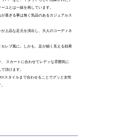
リーユとは一線を画しています。
れが過ぎる事は無く気品のあるカジュアルス
ンが上品な足元を演出し、大人のコーディネ
とセレブ風に。しかも、足が細く見える効果
り、 スカートに合わせてレディな雰囲気に
んで頂けます。
IXスタイルまで合わせることでグッと女性
す。