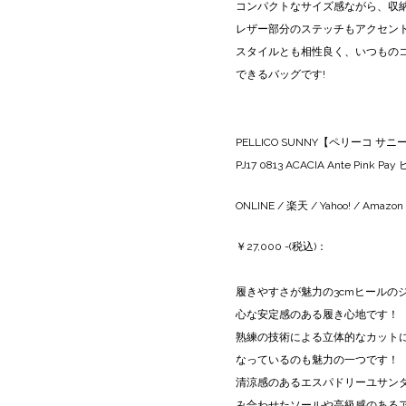
コンパクトなサイズ感ながら、収
レザー部分のステッチもアクセン
スタイルとも相性良く、いつもの
できるバッグです!
PELLICO SUNNY【ペリーコ
PJ17 0813 ACACIA Ante Pink Pa
ONLINE
/
楽天
/
Yahoo!
/
Amazon
￥27,000 -(税込)：
履きやすさが魅力の3cmヒールの
心な安定感のある履き心地です！
熟練の技術による立体的なカット
なっているのも魅力の一つです！
清涼感のあるエスパドリーユサンダ
み合わせたソールや高級感のある