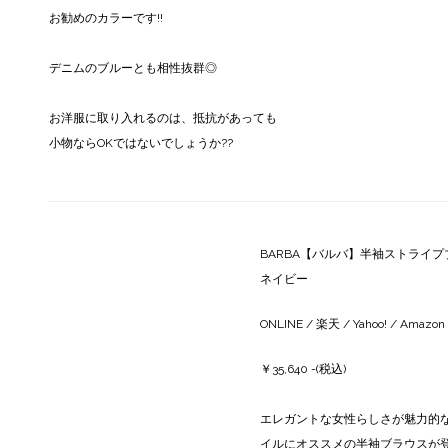
お勧めのカラーです!!
デニムのブルーとも相性抜群◎
お洋服に取り入れるのは、抵抗があっても
小物ならOKではないでしょうか??
BARBA【バルバ】半袖ストライプブラウ
ネイビー
ONLINE
/
楽天
/
Yahoo!
/
Amazon
￥35,640 -(税込)
エレガントな女性らしさが魅力的な
イルにオススメの半袖ブラウスが