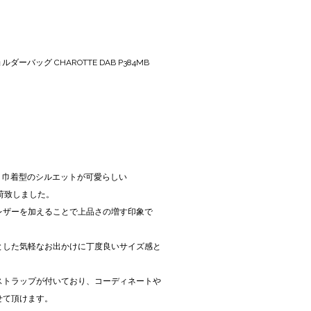
ルダーバッグ CHAROTTE DAB P384MB
】より巾着型のシルエットが可愛らしい
入荷致しました。
レザーを加えることで上品さの増す印象で
とした気軽なお出かけに丁度良いサイズ感と
ストラップが付いており、コーディネートや
せて頂けます。