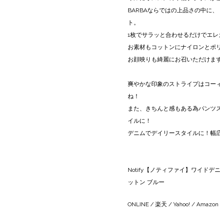
BARBAならではの上品さの中に
ト。
1枚でサラッと合わせるだけでエ
お素材もコットンにナイロンとポ
お顔映りも綺麗にお召いただけま
爽やかな印象のストライプはコー
ね！
また、きちんと感もある為パンツ
イルに！
デニムでデイリースタイルに！幅
Notify【ノティファイ】ワイドデニム WB
ットン ブルー
ONLINE
/
楽天
/
Yahoo!
/
Amazon