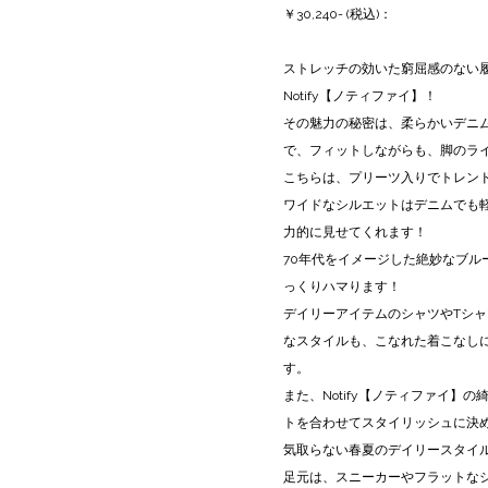
￥30,240- (税込)：
ストレッチの効いた窮屈感のない
Notify【ノティファイ】！
その魅力の秘密は、柔らかいデニ
で、フィットしながらも、脚のラ
こちらは、プリーツ入りでトレン
ワイドなシルエットはデニムでも
力的に見せてくれます！
70年代をイメージした絶妙なブル
っくりハマります！
デイリーアイテムのシャツやTシ
なスタイルも、こなれた着こなし
す。
また、Notify【ノティファイ】
トを合わせてスタイリッシュに決
気取らない春夏のデイリースタイル
足元は、スニーカーやフラットな