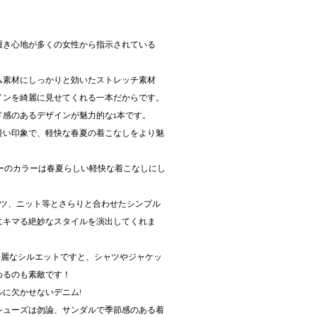
履き心地が多くの女性から指示されている
ム素材にしっかりと効いたストレッチ素材
インを綺麗に見せてくれる一本だからです。
ド感のあるデザインが魅力的な1本です。
軽い印象で、軽快な春夏の着こなしをより魅
ーのカラーは春夏らしい軽快な着こなしにし
ャツ、ニット等とさらりと合わせたシンプル
にキマる絶妙なスタイルを演出してくれま
の綺麗なシルエットですと、シャツやジャケッ
めるのも素敵です！
に欠かせないデニム!
シューズは勿論、サンダルで季節感のある着