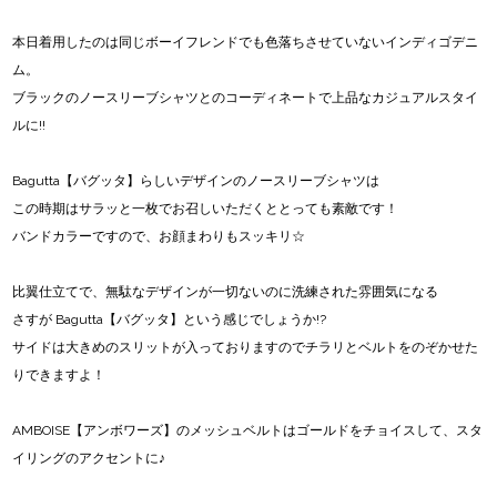
本日着用したのは同じボーイフレンドでも色落ちさせていないインディゴデニ
ム。
ブラックのノースリーブシャツとのコーディネートで上品なカジュアルスタイ
ルに!!
Bagutta【バグッタ】らしいデザインのノースリーブシャツは
この時期はサラッと一枚でお召しいただくととっても素敵です！
バンドカラーですので、お顔まわりもスッキリ☆
比翼仕立てで、無駄なデザインが一切ないのに洗練された雰囲気になる
さすが Bagutta【バグッタ】という感じでしょうか!?
サイドは大きめのスリットが入っておりますのでチラリとベルトをのぞかせた
りできますよ！
AMBOISE【アンボワーズ】のメッシュベルトはゴールドをチョイスして、スタ
イリングのアクセントに♪