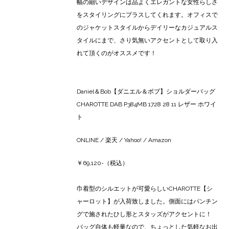
幅の細いデザインは品よくエレガントな女性らしさ
をスタイリングにプラスしてくれます。オフィスで
のジャケットスタイルからデイリーなカジュアルス
タイルにまで、さり気無いアクセントとして取り入
れて頂くのがオススメです！
Daniel＆Bob【ダニエル＆ボブ】ショルダーバッグ
CHAROTTE DAB P384MB 1728 28 11 レザー ホワイ
ト
ONLINE
/
楽天
/
Yahoo!
/
Amazon
￥69,120-（税込）
巾着型のシルエットが可愛らしいCHAROTTE【シ
ャーロット】が入荷致しました。側面にはパンチン
グで施されたひし形とスタッズがアクセントに！
バッグ自体も軽量なので、ちょっとした気軽なお出