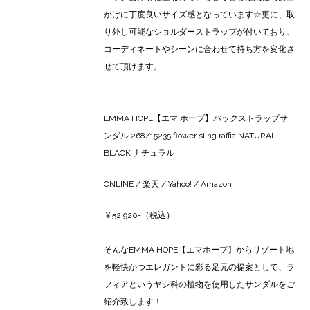
かけに丁度良いサイズ感となっています☆更に、取
り外し可能なショルダーストラップが付いており、
コーディネートやシーンに合わせて持ち方を変化さ
せて頂けます。
EMMA HOPE【エマ ホープ】バックストラップサ
ンダル 268/15235 flower sling raffia NATURAL
BLACK ナチュラル
ONLINE
/
楽天
/
Yahoo!
/
Amazon
￥52,920-（税込）
そんなEMMA HOPE【エマホープ】からリゾート地
を軽快かつエレガントに彩る足元の提案として、ラ
フィアというヤシ科の植物を使用したサンダルをご
紹介致します！