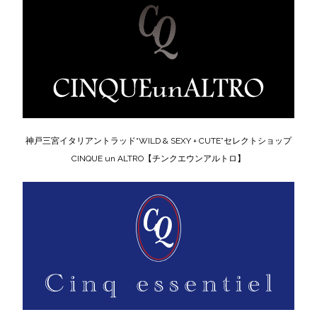
神戸三宮イタリアントラッド“WILD & SEXY + CUTE”セレクトショップ
CINQUE un ALTRO【チンクエウンアルトロ】