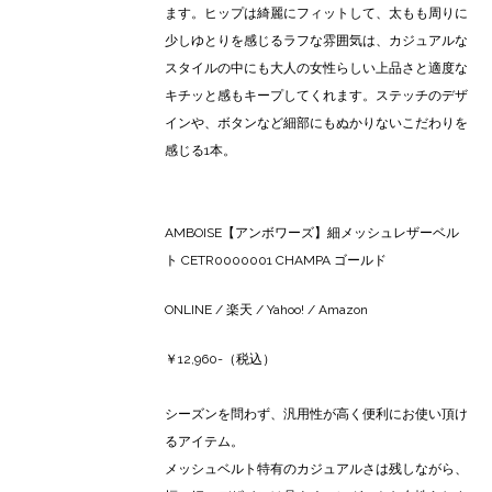
ます。ヒップは綺麗にフィットして、太もも周りに
少しゆとりを感じるラフな雰囲気は、カジュアルな
スタイルの中にも大人の女性らしい上品さと適度な
キチッと感もキープしてくれます。ステッチのデザ
インや、ボタンなど細部にもぬかりないこだわりを
感じる1本。
AMBOISE【アンボワーズ】細メッシュレザーベル
ト CETR0000001 CHAMPA ゴールド
ONLINE
/
楽天
/
Yahoo!
/
Amazon
￥12,960-（税込）
シーズンを問わず、汎用性が高く便利にお使い頂け
るアイテム。
メッシュベルト特有のカジュアルさは残しながら、