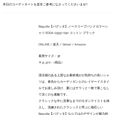
本日のコーディネートを是非ご参考になさってくださいませ!!
Bagutta【バグッタ】ノースリーブバンドカラーシ
ャツ EDDA 05557 090 コットン ブラック
ONLINE
/
楽天
/
Yahoo!
/
Amazon
着用サイズ：38
￥31,320-（税込）
清涼感のある上質なお素材感がが気持ちの良いシャ
ツは、春先からカーディガンとのレイヤードスタイ
ルでお楽しみ頂け、夏にはサラッと一枚で着こなし
て頂くのも素敵です。
クラシックな中に見事なまでのモダンテイストを挿
入し、洗練されたクラシックと呼ぶに相応しい
Bagutta【バグッタ】ならではのデザインが魅力的