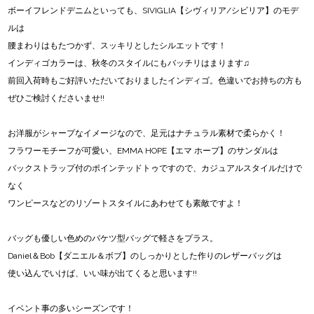
ボーイフレンドデニムといっても、SIVIGLIA【シヴィリア/シビリア】のモデ
ルは
腰まわりはもたつかず、スッキリとしたシルエットです！
インディゴカラーは、秋冬のスタイルにもバッチリはまります♫
前回入荷時もご好評いただいておりましたインディゴ。色違いでお持ちの方も
ぜひご検討くださいませ!!
お洋服がシャープなイメージなので、足元はナチュラル素材で柔らかく！
フラワーモチーフが可愛い、EMMA HOPE【エマ ホープ】のサンダルは
バックストラップ付のポインテッドトゥですので、カジュアルスタイルだけで
なく
ワンピースなどのリゾートスタイルにあわせても素敵ですよ！
バッグも優しい色めのバケツ型バッグで軽さをプラス。
Daniel＆Bob【ダニエル＆ボブ】のしっかりとした作りのレザーバッグは
使い込んでいけば、いい味が出てくると思います!!
イベント事の多いシーズンです！