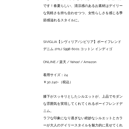
です！春夏らしい、清涼感のあるお素材はデイリー
な気軽さを持ち合わせつつ、女性らしさを感じる季
節感溢れるスタイルに。
SIVIGLIA【シヴィリア/シビリア】ボーイフレンド
デニム 2H1J S998 6001 コットン インディゴ
ONLINE
/
楽天
/
Yahoo!
/
Amazon
着用サイズ：24
￥30,240-（税込）
膝下がスッキリとしたシルエットが、上品でモダン
な雰囲気を実現してくれてくれるボーイフレンドデ
ニム。
ラフな印象になり過ぎない絶妙なシルエットとカラ
ーが大人のデイリースタイルを魅力的に見せてくれ