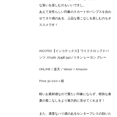
な装いを楽しむのもいいですし、
あえて女性らしい印象のスカートやパンプスを合わ
せてヌケ感のある、上品な着こなしを楽しむのもオ
ススメです！
INCOTEX【インコテックス】ワイドクロップドパ
ンツ J70561 J9398 940J リネン レーヨン グレー
ONLINE
/
楽天
/
Yahoo!
/
Amazon
Price 30,000＋税
軽いお素材感なので重たい印象にならず、軽快な春
夏の着こなしをより魅力的に見せてくれます！
また、適度なハリ感のあるセンタープレスの効いた