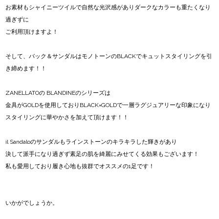
お素材もシャイニーツイルで自然な光沢感がありダークなカラーも重たくなり
過ぎずに
ご利用頂けますよ！
そして、バック＆サンダルはモノトーンのBLACKでキュットスタイリングを引
き締めます！！
ZANELLATOの BLANDINEのシリーズは
金具がGOLDを使用しておりBLACK×GOLDで一層ラグジュアリーな印象になり
スタイリングに華やかさを加えて頂けます！！
il Sandaloのサンダルもラインストーンのキラキラした輝きがあり
決して派手になり過ぎず素足の肌を綺麗にみせてくる効果もございます！
私も愛用しており履き心地も抜群でオススメの1足です！
いかがでしょうか。