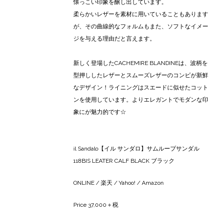
懐っこい印象を醸し出しています。
柔らかいレザーを素材に用いていることもあります
が、その曲線的なフォルムもまた、ソフトなイメー
ジを与える理由だと言えます。
新しく登場したCACHEMIRE BLANDINEは、波柄を
型押ししたレザーとスムーズレザーのコンビが新鮮
なデザイン！ライニングはスエードに似せたコット
ンを使用しています。よりエレガントでモダンな印
象にが魅力的です☆
il Sandalo【イル サンダロ】サムループサンダル
118BIS LEATER CALF BLACK ブラック
ONLINE
/
楽天
/
Yahoo!
/
Amazon
Price 37,000＋税