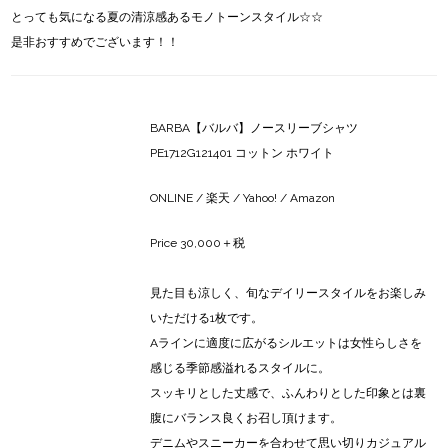
とっても気になる夏の清涼感あるモノトーンスタイル☆☆
是非おすすめでございます！！
BARBA【バルバ】ノースリーブシャツ
PE1712G121401 コットン ホワイト
ONLINE
/
楽天
/
Yahoo!
/
Amazon
Price 30,000＋税
見た目も涼しく、旬なデイリースタイルをお楽しみ
いただける1枚です。
Aラインに適度に広がるシルエットは女性らしさを
感じる季節感溢れるスタイルに。
スッキリとした丈感で、ふんわりとした印象とは裏
腹にバランス良くお召し頂けます。
デニムやスニーカーを合わせて思い切りカジュアル