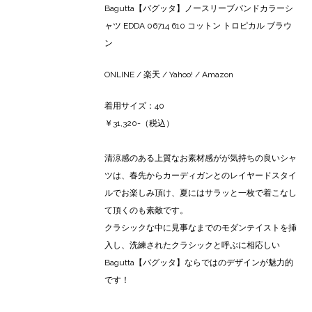
Bagutta【バグッタ】ノースリーブバンドカラーシ
ャツ EDDA 06714 610 コットン トロピカル ブラウ
ン
ONLINE
/
楽天
/
Yahoo!
/
Amazon
着用サイズ：40
￥31,320-（税込）
清涼感のある上質なお素材感がが気持ちの良いシャ
ツは、春先からカーディガンとのレイヤードスタイ
ルでお楽しみ頂け、夏にはサラッと一枚で着こなし
て頂くのも素敵です。
クラシックな中に見事なまでのモダンテイストを挿
入し、洗練されたクラシックと呼ぶに相応しい
Bagutta【バグッタ】ならではのデザインが魅力的
です！