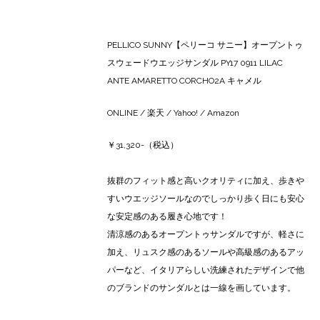
PELLICO SUNNY【ペリーコ サニー】オープントゥ
スウェードウエッジサンダル PY17 0911 LILAC
ANTE AMARETTO CORCHO2A キャメル
ONLINE
/
楽天
/
Yahoo!
/
Amazon
￥31,320-（税込）
抜群のフィット感と高いクオリティに加え、歩きや
すいウエッジソールなのでしっかり歩く日にも安心
な安定感のある履き心地です！
清涼感のあるオープントゥサンダルですが、軽さに
加え、リュスク感のあるソールや高級感のあるアッ
パーなど、イタリアらしい洗練されたデザインで他
のブランドのサンダルとは一線を画しています。