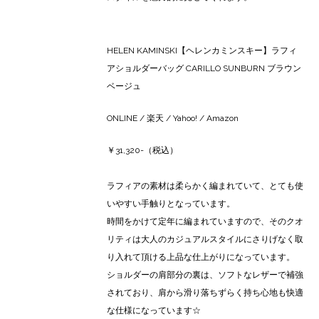
HELEN KAMINSKI【ヘレンカミンスキー】ラフィ
アショルダーバッグ CARILLO SUNBURN ブラウン
ベージュ
ONLINE
/
楽天
/
Yahoo!
/
Amazon
￥31,320-（税込）
ラフィアの素材は柔らかく編まれていて、とても使
いやすい手触りとなっています。
時間をかけて定年に編まれていますので、そのクオ
リティは大人のカジュアルスタイルにさりげなく取
り入れて頂ける上品な仕上がりになっています。
ショルダーの肩部分の裏は、ソフトなレザーで補強
されており、肩から滑り落ちずらく持ち心地も快適
な仕様になっています☆