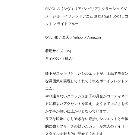
SIVIGLIA【シヴィリア/シビリア】クラッシュドダ
メージ ボーイフレンドデニム 2HQJ S412 6002 1 コ
ットン ライトブルー
ONLINE
/
楽天
/
Yahoo!
/
Amazon
着用サイズ：24
￥39,960-（税込）
膝下がスッキリとしたシルエットが、上品でモダン
な雰囲気を実現してくれてくれるボーイフレンドデ
ニム。
やり過ぎないクラッシュ加工の具合がコーディネー
トに程よいアクセントを加え、あくまで上品さを欠
かす事が無い仕上がりとなっています。
ラフな印象になり過ぎない絶妙なシルエットと全体
的に強くブリーチの効いたカラーが大人のデイリー
スタイルを魅力的に見せてくれます。