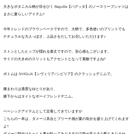
大きなボタニカル柄が目をひく Bagutta【バグッタ】のノースリーブシャツは
まさに夏らしいアイテム!!
今年トレンドのブラウンベースですので、大柄で、多色使いのプリントでも
ナチュラルな大人っぽさ、上品さをだしてお召しいただけます♪
ストンとしたヒップが隠れる着丈ですので、安心感もございます。
サイドの大きめのスリットもアクセントとなって素敵ですよね!!
ボトムは SIVIGLIA【シヴィリア/シビリア】のクラッシュデニムで。
腰まわりは適度なゆとりがあり、
膝下からはタイトなボーイフレンドデニム。
ベーシックアイテムとして定着してきていますが
こちらの一本は、ダメージ具合とブリーチ感が夏の気分を盛り上げてくれます
よ!!
ダメージ部分はちゃんと裏が貼ってありますので肌が見える心配もありませ