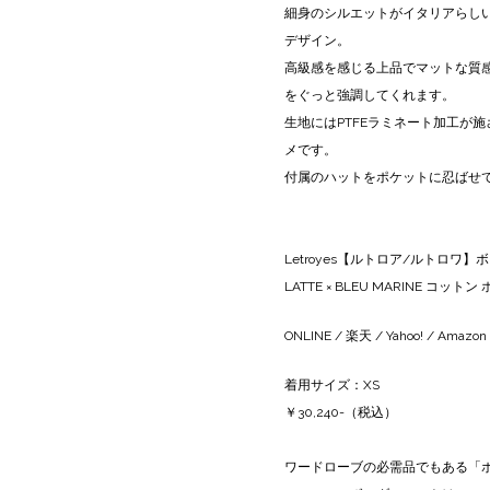
細身のシルエットがイタリアらし
デザイン。
高級感を感じる上品でマットな質
をぐっと強調してくれます。
生地にはPTFEラミネート加工が
メです。
付属のハットをポケットに忍ばせ
Letroyes【ルトロア/ルトロワ】
LATTE × BLEU MARINE コッ
ONLINE
/
楽天
/
Yahoo!
/
Amazon
着用サイズ：XS
￥30,240-（税込）
ワードローブの必需品でもある「