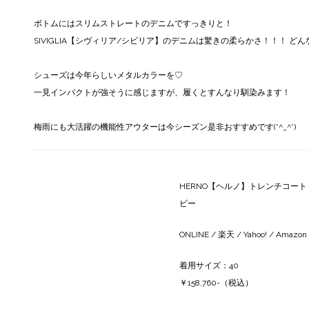
ボトムにはスリムストレートのデニムですっきりと！
SIVIGLIA【シヴィリア/シビリア】のデニムは驚きの柔らかさ！！！ 
シューズは今年らしいメタルカラーを♡
一見インパクトが強そうに感じますが、履くとすんなり馴染みます！
梅雨にも大活躍の機能性アウターは今シーズン是非おすすめです(*^_^*)
HERNO【ヘルノ】トレンチコート Lam
ビー
ONLINE
/
楽天
/
Yahoo!
/
Amazon
着用サイズ：40
￥158,760-（税込）