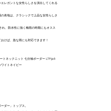
いエレガントな女性らしさを演出してくれる
感の表地は、クラシックで上品な女性らしさ
施され、防水性に強く梅雨の時期にもオスス
ておけば、急な雨にも対応できます！
ボートネックニット 七分袖ボーダー LTF916
トン ホワイトネイビー
ボーダー」トップス。