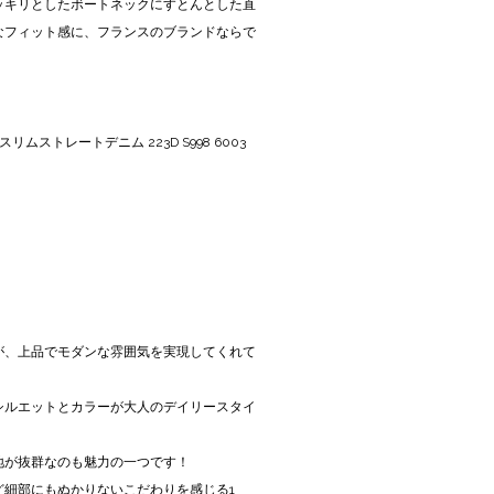
、スッキリとしたボートネックにすとんとした直
なフィット感に、フランスのブランドならで
リムストレートデニム 223D S998 6003
が、上品でモダンな雰囲気を実現してくれて
シルエットとカラーが大人のデイリースタイ
地が抜群なのも魅力の一つです！
ど細部にもぬかりないこだわりを感じる1