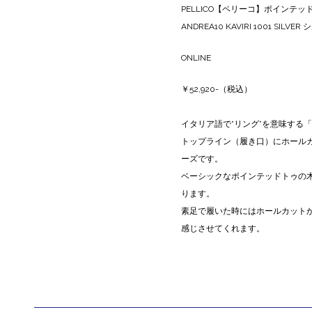
PELLICO【ペリーコ】ポインテッドト
ANDREA10 KAVIRI 1001 SILVE
ONLINE
￥52,920-（税込）
イタリア語で”リング”を意味する「
トップライン（履き口）にホール
ーズです。
ベーシックなポインテッドトゥの木
ります。
素足で履いた時にはホールカット
感じさせてくれます。