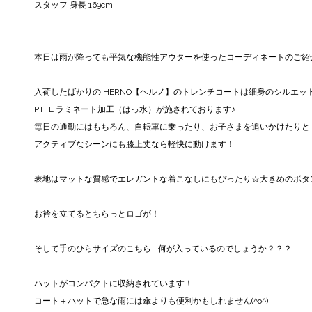
スタッフ 身長 169cm
本日は雨が降っても平気な機能性アウターを使ったコーディネートのご紹
入荷したばかりの HERNO【ヘルノ】のトレンチコートは細身のシルエッ
PTFE ラミネート加工（はっ水）が施されております♪
毎日の通勤にはもちろん、自転車に乗ったり、お子さまを追いかけたりと
アクティブなシーンにも膝上丈なら軽快に動けます！
表地はマットな質感でエレガントな着こなしにもぴったり☆大きめのボタ
お衿を立てるとちらっとロゴが！
そして手のひらサイズのこちら… 何が入っているのでしょうか？？？
ハットがコンパクトに収納されています！
コート＋ハットで急な雨には傘よりも便利かもしれません(^o^)