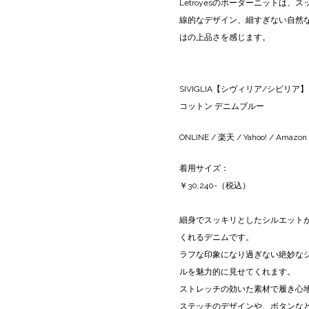
Letroyesのボーダーニットは
線的なデザイン、細すぎない自然
はの上品さを感じます。
SIVIGLIA【シヴィリア/シビリア】ス
コットン デニムブルー
ONLINE
/
楽天
/
Yahoo!
/
Amazon
着用サイズ：
￥30,240-（税込）
細身でスッキリとしたシルエット
くれるデニムです。
ラフな印象になり過ぎない絶妙な
ルを魅力的に見せてくれます。
ストレッチの効いた素材で履き心
ステッチのデザインや、ボタンな