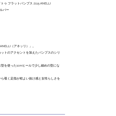
ゥ フラットパンプス 2115 ANELLI
R シルバー
ANELLI（アネッリ）」。
カットのアクセントを加えたパンプスのシリ
型を使った1cmヒールで少し細めの型にな
から覗く足指が程よい抜け感と女性らしさを