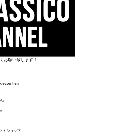
しくお願い致します！
丿
ssentiel』
el』
☆
クトショップ