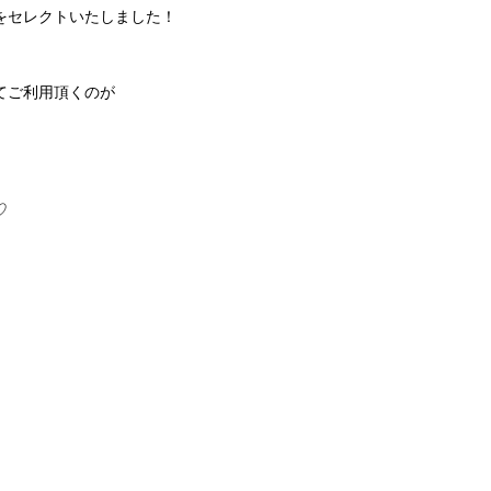
をセレクトいたしました！
てご利用頂くのが
♡
ラ