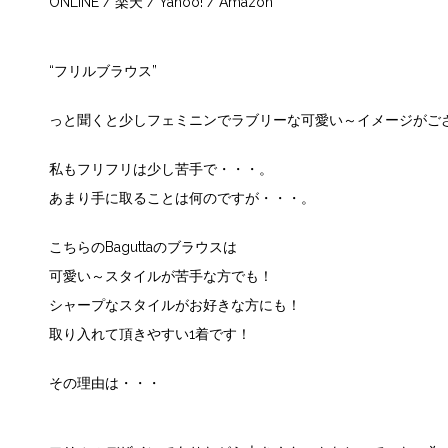
ONLINE
/
楽天
/
Yahoo!
/
Amazon
“フリルブラウス”
っと聞くと少しフェミニンでラブリーな可愛い～イメージがご
私もフリフリは少し苦手で・・・。
あまり手に取ることは何のですが・・・。
こちらのBaguttaのブラウスは
可愛い～スタイルが苦手な方でも！
シャープなスタイルがお好きな方にも！
取り入れて頂きやすい1着です！
その理由は・・・