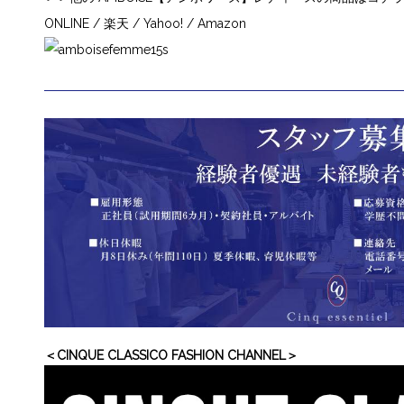
ONLINE
/
楽天
/
Yahoo!
/
Amazon
＜CINQUE CLASSICO FASHION CHANNEL＞