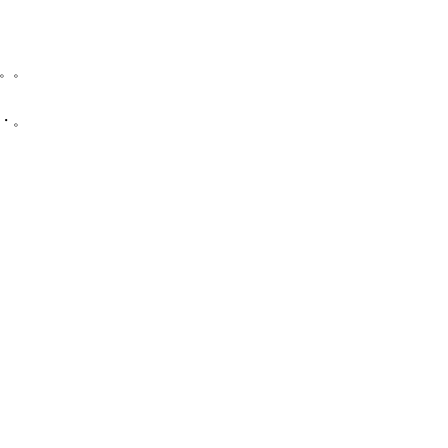
。。。
・。