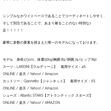
シンプルなホワイトベースであることでコーディネートしやすく、
そして別注であることで、あまり被ることのない特別な1
足！！！！！
豪華に多数の要素を踏まえた唯一のモデルになっております。
モデル 身長173cm、体重56kg(胸囲:89/胴囲:74/ヒップ:89)
スーツ：
LARDINI【ラルディーニ】
着用サイズ：46
ONLINE
/
楽天
/
Yahoo!
/
Amazon
カットソー：
Giannetto【ジャンネット】
着用サイズ：XS
ONLINE
/
楽天
/
Yahoo!
/
Amazon
シューズ：
Atlantic STARS【アトランティック スターズ】
ONLINE
/
楽天
/
Yahoo!
/
AMAZON