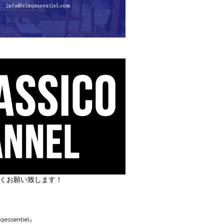
しくお願い致します！
丿
ssentiel』