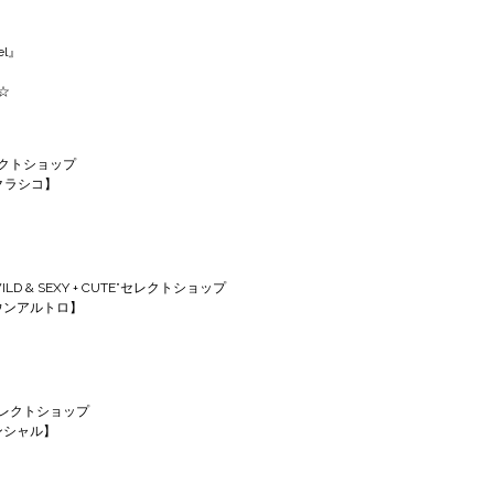
el』
☆
クトショップ
エクラシコ】
 & SEXY + CUTE”セレクトショップ
クエウンアルトロ】
レクトショップ
センシャル】