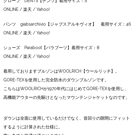
グローブ DENTS【デンツ】着用サイズ：S
ONLINE
/
楽天
/
Yahoo!
パンツ giabsarchivio【ジャブスアルキヴィオ】 着用サイズ：46
ONLINE
/
楽天
/
Yahoo!
シューズ Paraboot【パラブーツ】着用サイズ：8
ONLINE
/
楽天
/
Yahoo!
着用しておりますブルゾンはWOOLRICH【ウールリッチ】。
GORE-TEXを使用した完全防水のダウンブルゾンです。
こちらはWOOLRICHが1970年代にはじめてGORE-TEXを使用し、
高機能アウターの先駆けとなったマウンテンジャケットなのです。
ダウンは全面に使用しているだけでなく、首回りの隙間にフィット
するように計算された仕様に。