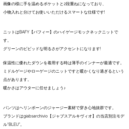
画像の様に手を温めるポケットと2段重ねになっており、
小物入れと分けてお使いいただけるスマートな仕様です!
ニットはBAFY【バフィー】のハイゲージモックネックニットで
す。
グリーンのビビッドな明るさがアクセントになります!
保温性に優れたダウンを着用する時は薄手のインナーが最適です。
ミドルゲージやローゲージのニットですと暖かくなり過ぎるという
点があります。
暖かさはアウターに任せましょう♪
パンツはヘリンボーンのジャージー素材で穿き心地抜群です。
ブランドはgiabsarchivio【ジャブスアルキヴィオ】の当店別注モデ
ル“BLEU”。