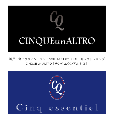
神戸三宮イタリアントラッド“WILD & SEXY + CUTE”セレクトショップ
CINQUE un ALTRO【チンクエウンアルトロ】