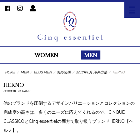
WOMEN
|
MEN
HOME
/
MEN
/
BLOG MEN
/
海外出張
/
2017年6月 海外出張
/
HERNO
HERNO
Posted on Jun 19, 2017
他のブランドを圧倒するデザインバリエーションとコレクションの
完成度の高さは、多くのニーズに応えてくれるので、CINQUE
CLASSICOとCinq essentielの両方で取り扱うブランドHERNO【ヘ
ルノ】。