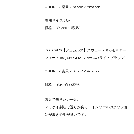
ONLINE
/
楽天
/
Yahoo!
/
Amazon
着用サイズ：85
価格：￥17,280-(税込)
DOUCAL'S【デュカルス】スウェードタッセルロー
ファー 41605 SIVIGLIA TABACCO(ライトブラウン)
ONLINE
/
楽天
/
Yahoo
! /
Amazon
価格：￥45,360-(税込)
素足で履きたい一足。
マッケイ製法で返りが良く、インソールのクッショ
ンが履き心地が良いです。