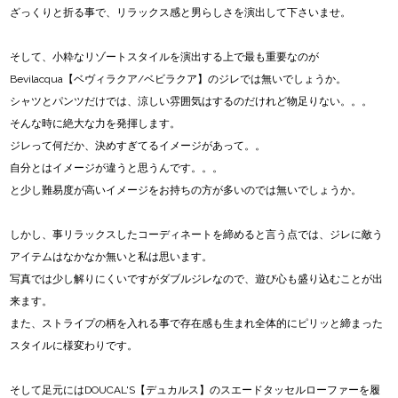
ざっくりと折る事で、リラックス感と男らしさを演出して下さいませ。
そして、小粋なリゾートスタイルを演出する上で最も重要なのが
Bevilacqua【ベヴィラクア/ベビラクア】のジレでは無いでしょうか。
シャツとパンツだけでは、涼しい雰囲気はするのだけれど物足りない。。。
そんな時に絶大な力を発揮します。
ジレって何だか、決めすぎてるイメージがあって。。
自分とはイメージが違うと思うんです。。。
と少し難易度が高いイメージをお持ちの方が多いのでは無いでしょうか。
しかし、事リラックスしたコーディネートを締めると言う点では、ジレに敵う
アイテムはなかなか無いと私は思います。
写真では少し解りにくいですがダブルジレなので、遊び心も盛り込むことが出
来ます。
また、ストライプの柄を入れる事で存在感も生まれ全体的にピリッと締まった
スタイルに様変わりです。
そして足元にはDOUCAL'S【デュカルス】のスエードタッセルローファーを履