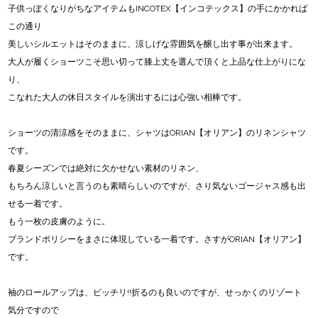
子供っぽくなりがちなアイテムもINCOTEX【インコテックス】の手にかかれば
この通り
美しいシルエットはそのままに、涼しげな雰囲気を醸し出す事が出来ます。
大人が履くショーツこそ思い切って膝上丈を選んで頂くと上品な仕上がりにな
り、
こなれた大人の休日スタイルを演出するには心強い相棒です。
ショーツの清涼感をそのままに、シャツはORIAN【オリアン】のリネンシャツ
です。
春夏シーズンでは絶対に欠かせない素材のリネン、
もちろん涼しいと言うのも素晴らしいのですが、さり気ないゴージャス感も出
せる一着です。
もう一枚の皮膚のように。
ブランドポリシーをまさに体現している一着です。さすがORIAN【オリアン】
です。
袖のロールアップは、ピッチリ!!折るのも良いのですが、せっかくのリゾート
気分ですので