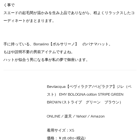
く事で
スエードの起毛間が温かみを生み上品でありながら、程よくリラックスしたコ
ーディネートがまとまります。
手に持っている、Borsalino【ボルサリーノ】 のパナマハット。
もはや説明不要の男前アイテムですよね。
ハットが似合う男になる事が私の夢で御座います。
Bevilacqua【ベヴィラクア/ベビラクア】ジレ（ベ
スト） EMY BOLOGNA cotton STRIPE GREEN
BROWN (ストライプ グリーン ブラウン）
ONLINE
/
楽天
/
Yahoo!
/
Amazon
着用サイズ：XS
価格：￥28,080-(税込)