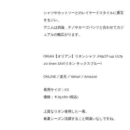
シャツやカットソーとのレイヤードスタイルに重宝
するジレ。
デニムは勿論、チノやカーゴパンツと合わせてカジ
ュアルの幅広がります。
ORIAN【オリアン】リネンシャツ JH91ST-141 U179
20 linen SAX(リネン サックスブルー)
ONLINE
/
楽天
/ Yahoo! /
Amazon
着用サイズ：XS
価格：￥29,160-(税込)
上質なリネン使用した一着。
春夏シーズン活躍すること間違いなしですね。